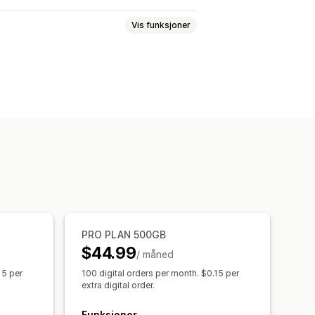
Vis funksjoner
ll
PDF
Programvare
Videoer
passede nedlastingssider
rensede nedlastinger
Analyse
nker
ker
Filvert
PRO PLAN 500GB
$44.99
/ måned
15 per
100 digital orders per month. $0.15 per
extra digital order.
Funksjoner