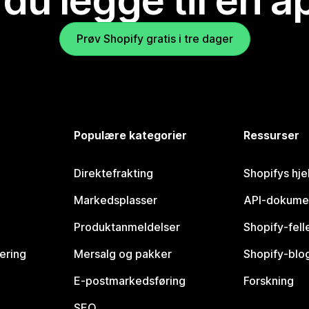
 du legge til en 
Prøv Shopify gratis i tre dager
Populære kategorier
Ressurser
Direktefrakting
Shopifys hje
Markedsplasser
API-dokume
Produktanmeldelser
Shopify-fel
vering
Mersalg og pakker
Shopify-blo
E-postmarkedsføring
Forskning
SEO