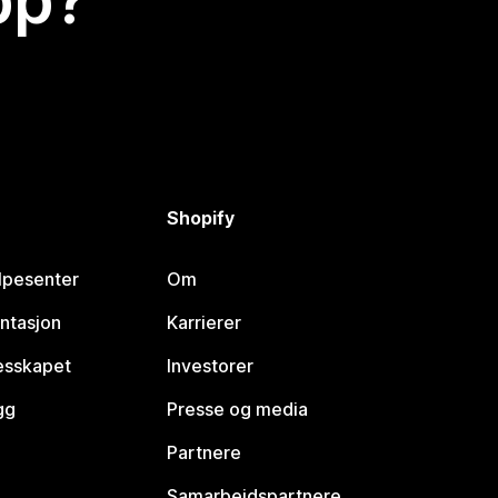
app?
Shopify
lpesenter
Om
ntasjon
Karrierer
lesskapet
Investorer
gg
Presse og media
Partnere
Samarbeidspartnere