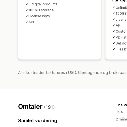
3 digital products
Unlimi
100MB storage
100GB
License keys
Licens
API
API
Custom
PDF s
Set do
Files 
Alle kostnader faktureres i USD. Gjentagende og bruksbase
Omtaler
The P
(191)
USA
2 måne
Samlet vurdering