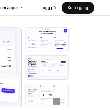
nom apper
Logg på
Kom i gang
+ 1 til