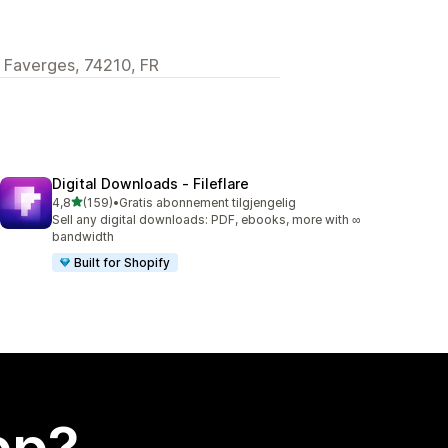
 Faverges, 74210, FR
Digital Downloads ‑ Fileflare
av 5 stjerner
4,8
(159)
•
Gratis abonnement tilgjengelig
Totalt 159 omtaler
Sell any digital downloads: PDF, ebooks, more with ∞
bandwidth
Built for Shopify