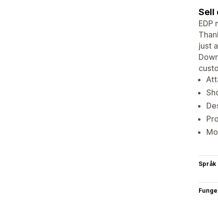
Sell
EDP m
Thank
just 
Downl
custo
Att
Sh
Des
Pro
Mor
Språk
Funge