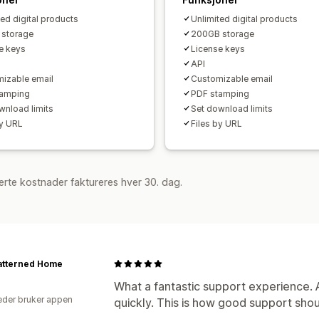
ted digital products
Unlimited digital products
 storage
200GB storage
e keys
License keys
API
izable email
Customizable email
tamping
PDF stamping
wnload limits
Set download limits
by URL
Files by URL
rte kostnader faktureres hver 30. dag.
atterned Home
What a fantastic support experience. Ax
der bruker appen
quickly. This is how good support sho