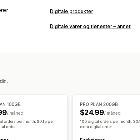
rier
Digitale produkter
Produkttyper
Digitale varer og tjenester – annet
Audio
Kurs
Digital kunst
Ebøker
Spi
Nedlastingsadministrasjon
E-postlevering
Masseopplasting
Til
Takkeside
Nedlastingsgrenser
Ubeg
SMTP
Eksternt driftet
Tilpassede le
din.
Filsikkerhet
Tilgangskode
Lisensnøkkel
Vannmer
AN 100GB
PRO PLAN 200GB
99
$24.99
/ måned
/ måned
al orders per month. $0.15 per
100 digital orders per month. $0.
tal order.
extra digital order.
oner
Funksjoner