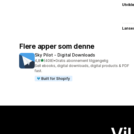
Utvikl
Lanse
Flere apper som denne
Sky Pilot ‑ Digital Downloads
av 5 stjerner
4,8
(408)
•
Gratis abonnement tilgjengelig
Totalt 408 omtaler
Sell ebooks, digital downloads, digital products & PDF
fast.
Built for Shopify