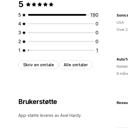
5
5
190
Sonic
USA
4
0
Over 2
3
0
2
0
1
1
AutoT
Skriv en omtale
Alle omtaler
Nederl
8 måne
Brukerstøtte
Ressu
App-støtte leveres av Axel Hardy.