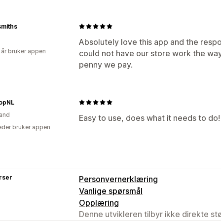
smiths
Absolutely love this app and the resp
 år bruker appen
could not have our store work the way
penny we pay.
opNL
and
Easy to use, does what it needs to do!
der bruker appen
rser
Personvernerklæring
Vanlige spørsmål
Opplæring
Denne utvikleren tilbyr ikke direkte s