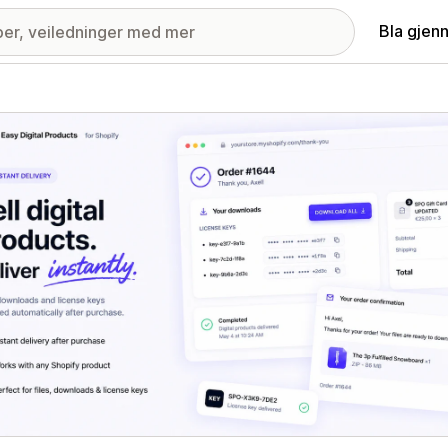
Bla gjen
ri med fremhevede bilder