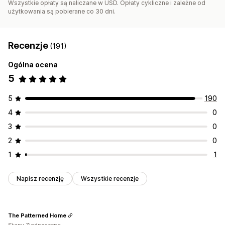
Wszystkie opłaty są naliczane w USD. Opłaty cykliczne i zależne od
użytkowania są pobierane co 30 dni.
Recenzje
(191)
Ogólna ocena
5
5
190
4
0
3
0
2
0
1
1
Napisz recenzję
Wszystkie recenzje
The Patterned Home