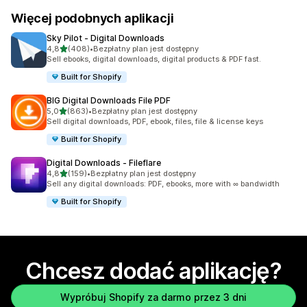
Więcej podobnych aplikacji
Sky Pilot ‑ Digital Downloads
na 5 gwiazdek
4,8
(408)
•
Bezpłatny plan jest dostępny
Łączna liczba recenzji: 408
Sell ebooks, digital downloads, digital products & PDF fast.
Built for Shopify
BIG Digital Downloads File PDF
na 5 gwiazdek
5,0
(863)
•
Bezpłatny plan jest dostępny
Łączna liczba recenzji: 863
Sell digital downloads, PDF, ebook, files, file & license keys
Built for Shopify
Digital Downloads ‑ Fileflare
na 5 gwiazdek
4,8
(159)
•
Bezpłatny plan jest dostępny
Łączna liczba recenzji: 159
Sell any digital downloads: PDF, ebooks, more with ∞ bandwidth
Built for Shopify
Chcesz dodać aplikację?
Wypróbuj Shopify za darmo przez 3 dni