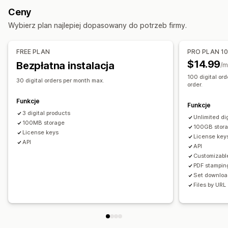
Zarządzanie pobieraniem
Ceny
Dostarczanie e-maili
Przesyłanie zbiorcze
Wybierz plan najlepiej dopasowany do potrzeb firmy.
Niestandardowe strony pobierania
Strona z podziękowaniami
Limity pobierania
FREE PLAN
PRO PLAN 1
Pobieranie bez limitów
Analizy
SMTP
$14.99
Bezpłatna instalacja
/m
Hostowane w zewnętrznym serwisie
Niestandardowe linki
100 digital ord
30 digital orders per month max.
order.
Bezpieczeństwo pliku
Funkcje
Funkcje
Kod dostępu
Klucz licencji
Znaki wodne
Hostowanie pliku
3 digital products
Unlimited di
100MB storage
100GB stor
License keys
License key
API
API
Customizabl
PDF stampin
Set download
Files by URL