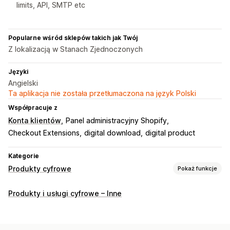
limits, API, SMTP etc
Popularne wśród sklepów takich jak Twój
Z lokalizacją w Stanach Zjednoczonych
Języki
Angielski
Ta aplikacja nie została przetłumaczona na język Polski
Współpracuje z
Konta klientów
Panel administracyjny Shopify
Checkout Extensions
digital download
digital product
Kategorie
Produkty cyfrowe
Pokaż funkcje
Typy produktów
Produkty i usługi cyfrowe – Inne
Audio
Kursy
Sztuka cyfrowa
Ebooki
Gry
PDFs
Software
Filmy