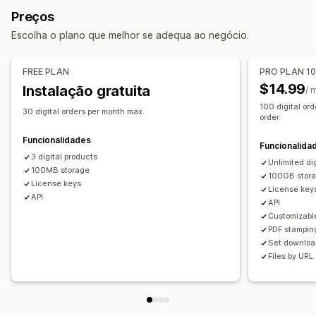
Gestão de transferências
Preços
Entrega de e-mail
Carregamento em lote
Escolha o plano que melhor se adequa ao negócio.
Páginas de transferência personalizadas
Página de agradecimento
Limites de transferências
FREE PLAN
PRO PLAN 1
Transferências ilimitadas
Análise de dados
SMTP
$14.99
Instalação gratuita
/ 
Alojado externamente
Ligações personalizadas
100 digital ord
30 digital orders per month max.
order.
Segurança de ficheiros
Funcionalidades
Funcionalida
Código de acesso
Chave de licença
Marcas de água
3 digital products
Unlimited di
Alojamento de ficheiros
100MB storage
100GB stor
License keys
License key
API
API
Customizabl
PDF stampin
Set download
Files by URL