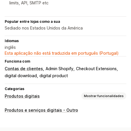
limits, API, SMTP etc
Popular entre lojas como a sua
Sediado nos Estados Unidos da América
Idiomas
inglês
Esta aplicação não está traduzida em português (Portugal)
Funciona com
Contas de clientes
Admin Shopify
Checkout Extensions
digital download
digital product
Categorias
Produtos digitais
Mostrar funcionalidades
Tipos de produto
Produtos e serviços digitais - Outro
Áudio
Cursos
Arte digital
Livros digitais
Jogos
PDFs
Software
Vídeos