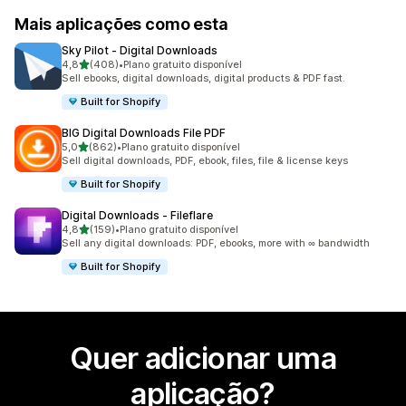
Mais aplicações como esta
Sky Pilot ‑ Digital Downloads
de 5 estrelas
4,8
(408)
•
Plano gratuito disponível
408 total de avaliações
Sell ebooks, digital downloads, digital products & PDF fast.
Built for Shopify
BIG Digital Downloads File PDF
de 5 estrelas
5,0
(862)
•
Plano gratuito disponível
862 total de avaliações
Sell digital downloads, PDF, ebook, files, file & license keys
Built for Shopify
Digital Downloads ‑ Fileflare
de 5 estrelas
4,8
(159)
•
Plano gratuito disponível
159 total de avaliações
Sell any digital downloads: PDF, ebooks, more with ∞ bandwidth
Built for Shopify
Quer adicionar uma
aplicação?