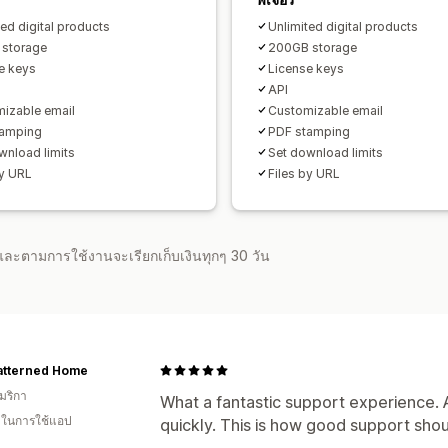
ted digital products
Unlimited digital products
 storage
200GB storage
e keys
License keys
API
izable email
Customizable email
tamping
PDF stamping
wnload limits
Set download limits
by URL
Files by URL
จำและตามการใช้งานจะเรียกเก็บเงินทุกๆ 30 วัน
atterned Home
มริกา
What a fantastic support experience. Ax
น ในการใช้แอป
quickly. This is how good support sho