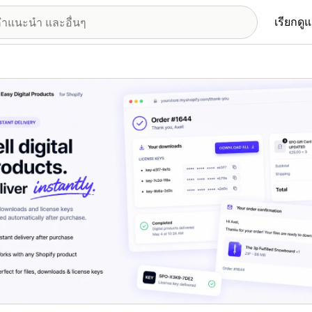
เรียกดู
อรีรูปภาพที่แสดง