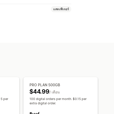
แสดงฟีเจอร์
DF
ซอฟต์แวร์
วิดีโอ
้าดาวน์โหลดที่กำหนดเอง
หน้าขอบคุณ
ม่จำกัด
การวิเคราะห์
SMTP
ฮสต์ไฟล์
PRO PLAN 500GB
$44.99
/ เดือน
15 per
100 digital orders per month. $0.15 per
extra digital order.
ฟีเจอร์