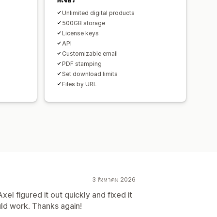
Unlimited digital products
500GB storage
License keys
API
Customizable email
PDF stamping
Set download limits
Files by URL
3 สิงหาคม 2026
el figured it out quickly and fixed it
uld work. Thanks again!