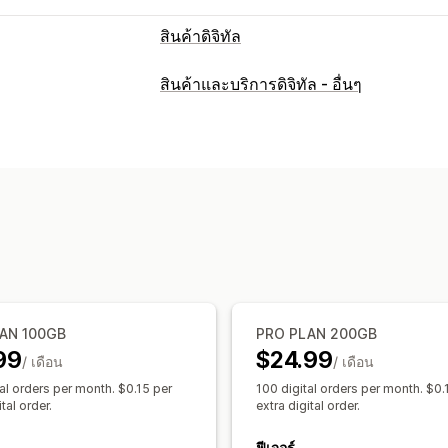
สินค้าดิจิทัล
ประเภทสินค้า
สินค้าและบริการดิจิทัล - อื่นๆ
เสียง
หลักสูตร
ศิลปะดิจิทัล
อีบุ๊ค
เกม
P
การจัดการการดาวน์โหลด
การส่งอีเมล
การอัปโหลดจำนวนมาก
หน
ขีดจำกัดการดาวน์โหลด
การดาวน์โหลดไ
โฮสต์ภายนอก
ลิงก์ที่กำหนดเอง
ความปลอดภัยของไฟล์
รหัสเข้าถึง
รหัสใบอนุญาต
ลายน้ำ
การโ
AN 100GB
PRO PLAN 200GB
99
$24.99
/ เดือน
/ เดือน
al orders per month. $0.15 per
100 digital orders per month. $0.
tal order.
extra digital order.
ฟีเจอร์