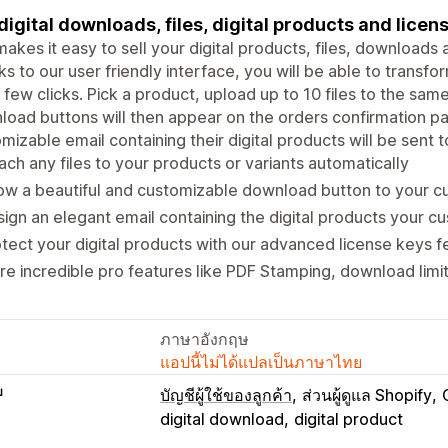
 digital downloads, files, digital products and licens
akes it easy to sell your digital products, files, downloads 
s to our user friendly interface, you will be able to transfor
a few clicks. Pick a product, upload up to 10 files to the same
oad buttons will then appear on the orders confirmation p
mizable email containing their digital products will be sent 
ach any files to your products or variants automatically
ow a beautiful and customizable download button to your 
ign an elegant email containing the digital products your 
tect your digital products with our advanced license keys f
e incredible pro features like PDF Stamping, download limi
ภาษาอังกฤษ
แอปนี้ไม่ได้แปลเป็นภาษาไทย
บ
บัญชีผู้ใช้ของลูกค้า
ส่วนผู้ดูแล Shopify
digital download
digital product