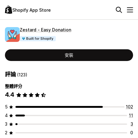
Shopify App Store
Zestard ‑ Easy Donation
Built for Shopify
安裝
評論
(123)
整體評分
4.4
5
102
4
11
3
3
2
0