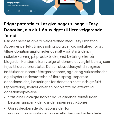
Frigør potentialet i at give noget tilbage :: Easy
Donation, din alt-i-én-widget til flere velgørende
formål
Gør det nemt at give til velgørenhed med Easy Donation!
Appen er perfekt til indsamling og giver dig mulighed for at
tilføje donationsmuligheder overalt – på startsiden, i
indkøbskurven, på produktsider, ved betaling eller på
blogsider. Kunderne kan vælge at donere et valgfrit beløb, som
føjes til deres ordretotal. Den er skræddersyet til religiøse
institutioner, nonprofitorganisationer, ngo'er og virksomheder
og tilbyder understøttelse af flere sprog, separate
donationssider, kvitteringer for donation samt indsigtsfuld
rapportering, hvilket giver en problemfri og effektfuld
donationsoplevelse.
Støt dine udvalgte ngo'er og velgørende formål uden
begrænsninger – der gælder ingen restriktioner
Opret dedikerede donationssider for
nonprofitorganisationer, kirker eller begivenheder i hele