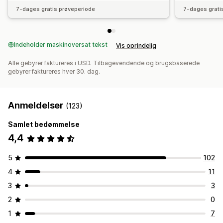
7-dages gratis prøveperiode
7-dages grati
Indeholder maskinoversat tekst
Vis oprindelig
Alle gebyrer faktureres i USD. Tilbagevendende og brugsbaserede
gebyrer faktureres hver 30. dag.
Anmeldelser
(123)
Samlet bedømmelse
4,4
5
102
4
11
3
3
2
0
1
7