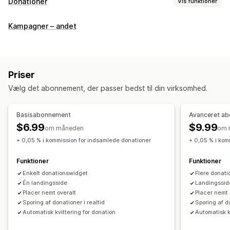
Donationer
Vis funktioner
Velgørenhedstype
Kampagner – andet
Nonprofit
Fundraiser
Socialt aftryk
Miljø
CO2-kompensation
Tilpasset velgørenhed
Donationsstyring
Priser
Automatisk behandling
Donationsbeløb
Oprundet beløb
Vælg det abonnement, der passer bedst til din virksomhed.
Donationsmål
Skattekvitteringer
Flere sprog
Deling på sociale medier
Sporing af aftryk
Analyser
Basisabonnement
Avanceret a
Kontrolpaneler
Rapporter
$6.99
$9.99
om måneden
om 
+ 0,05 % i kommission for indsamlede donationer
+ 0,05 % i kom
Tilpasning
Landingssider
Live tæller
Dontationswidget
Kampagner
Funktioner
Funktioner
Mailnotifikationer
Tilpasset kode
Enkelt donationswidget
Flere donati
Én landingsside
Landingsside
Placer nemt overalt
Placer nemt 
Sporing af donationer i realtid
Sporing af do
Automatisk kvittering for donation
Automatisk k