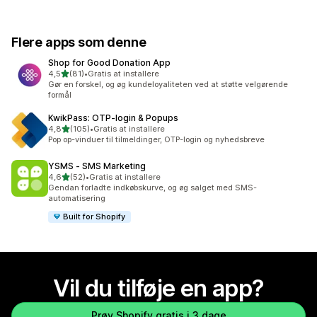
Flere apps som denne
Shop for Good Donation App
ud af 5 stjerner
4,5
(81)
•
Gratis at installere
81 anmeldelser i alt
Gør en forskel, og øg kundeloyaliteten ved at støtte velgørende
formål
KwikPass: OTP‑login & Popups
ud af 5 stjerner
4,8
(105)
•
Gratis at installere
105 anmeldelser i alt
Pop op-vinduer til tilmeldinger, OTP-login og nyhedsbreve
YSMS ‑ SMS Marketing
ud af 5 stjerner
4,6
(52)
•
Gratis at installere
52 anmeldelser i alt
Gendan forladte indkøbskurve, og øg salget med SMS-
automatisering
Built for Shopify
Vil du tilføje en app?
Prøv Shopify gratis i 3 dage