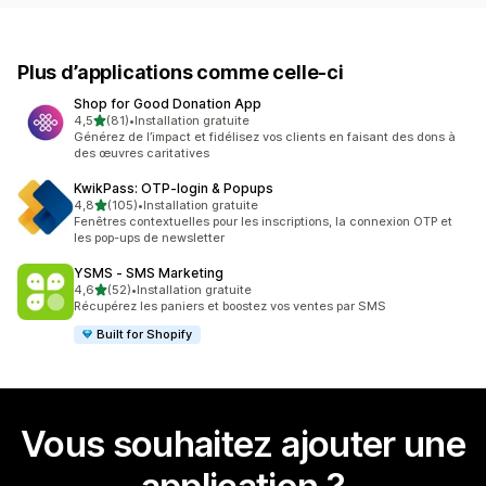
Plus d’applications comme celle-ci
Shop for Good Donation App
étoile(s) sur 5
4,5
(81)
•
Installation gratuite
81 avis au total
Générez de l’impact et fidélisez vos clients en faisant des dons à
des œuvres caritatives
KwikPass: OTP‑login & Popups
étoile(s) sur 5
4,8
(105)
•
Installation gratuite
105 avis au total
Fenêtres contextuelles pour les inscriptions, la connexion OTP et
les pop-ups de newsletter
YSMS ‑ SMS Marketing
étoile(s) sur 5
4,6
(52)
•
Installation gratuite
52 avis au total
Récupérez les paniers et boostez vos ventes par SMS
Built for Shopify
Vous souhaitez ajouter une