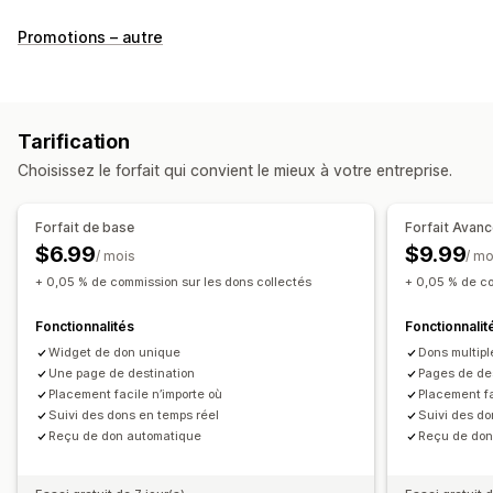
Type d’organisation caritative
Promotions – autre
À but non lucratif
Collecte de fonds
Impact social
Environnementale
Compensation carbone
Personnalisation de l’organisation caritative
Tarification
Gestion des dons
Choisissez le forfait qui convient le mieux à votre entreprise.
Traitement automatique
Montant des dons
Montant arrondi
Objectifs des dons
Reçus fiscaux
Forfait de base
Forfait Avan
Multilingue
Partage social
Suivi d’impact
$6.99
$9.99
/ mois
/ mo
Analyses de données
Tableaux de bord
Rapports
+ 0,05 % de commission sur les dons collectés
+ 0,05 % de co
Personnalisation
Fonctionnalités
Fonctionnalit
Pages de destination
Compteur en temps réel
Widget de don unique
Dons multipl
Widget de dons
Une page de destination
Campagnes
Notifications par e-mail
Pages de des
Placement facile n’importe où
Placement fa
Code personnalisé
Suivi des dons en temps réel
Suivi des do
Reçu de don automatique
Reçu de don