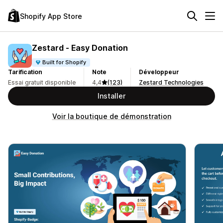
Shopify App Store
Zestard ‑ Easy Donation
Built for Shopify
Tarification
Note
Développeur
Essai gratuit disponible
4,4
(123)
Zestard Technologies
Installer
Voir la boutique de démonstration