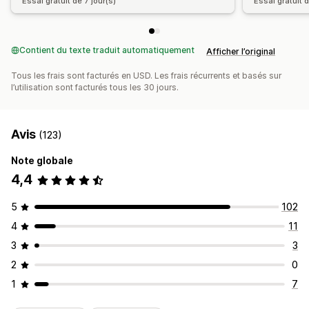
Essai gratuit de 7 jour(s)
Essai gratuit d
Contient du texte traduit automatiquement
Afficher l’original
Tous les frais sont facturés en USD. Les frais récurrents et basés sur
l’utilisation sont facturés tous les 30 jours.
Avis
(123)
Note globale
4,4
5
102
4
11
3
3
2
0
1
7