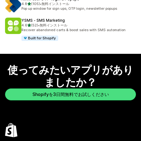
5つ星中
4.8
(105)
•
無料インストール
合計レビュー数：105件
Pop up window for sign ups, OTP login, newsletter popups
YSMS ‑ SMS Marketing
5つ星中
4.6
(52)
•
無料インストール
合計レビュー数：52件
Recover abandoned carts & boost sales with SMS automation
Built for Shopify
使ってみたいアプリがあり
ましたか？
Shopifyを3日間無料でお試しください