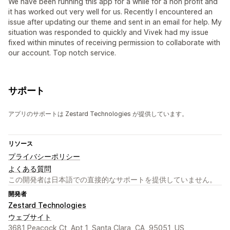
We have been running this app for a while for a non profit and
it has worked out very well for us. Recently I encountered an
issue after updating our theme and sent in an email for help. My
situation was responded to quickly and Vivek had my issue
fixed within minutes of receiving permission to collaborate with
our account. Top notch service.
サポート
アプリのサポートは Zestard Technologies が提供しています。
リソース
プライバシーポリシー
よくある質問
この開発者は日本語での直接的なサポートを提供していません。
開発者
Zestard Technologies
ウェブサイト
3681 Peacock Ct, Apt 1, Santa Clara, CA, 95051, US