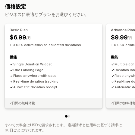
寄付管理
価格設定
自動処理
寄付額
端数処理済み額
目標寄付額
ビジネスに最適なプランをお選びください。
税金申告用領収書
複数言語
ソーシャルメディアでの共有
インパクト追跡
分析
ダッシュボード
レポート
Basic Plan
Advance Pla
$6.99
$9.99
/月
/月
カスタマイズ
+ 0.05% commission on collected donations
+ 0.05% commi
ランディングページ
ライブカウンター
寄付ウィジェット
キャンペーン
メール通知
カスタムコード
機能
機能
Single Donation Widget
Multiple don
One Landing Page
Donation la
Place anywhere with ease
Place anywh
Real-time donation tracking
Real-time do
Automatic donation receipt
Automatic do
7日間の無料体験
7日間の無料体
すべての料金はUSDで請求されます。 定期請求と使用料に基づく請求は、
30日ごとに行われます。