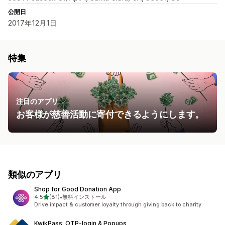
公開日
2017年12月1日
特集
注目のアプリ
お客様が慈善活動に寄付できるようにします。
類似のアプリ
Shop for Good Donation App
5つ星中
4.5
(81)
•
無料インストール
合計レビュー数：81件
Drive impact & customer loyalty through giving back to charity
KwikPass: OTP‑login & Popups