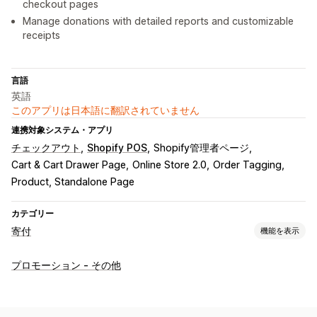
checkout pages
Manage donations with detailed reports and customizable
receipts
言語
英語
このアプリは日本語に翻訳されていません
連携対象システム・アプリ
チェックアウト
Shopify POS
Shopify管理者ページ
Cart & Cart Drawer Page
Online Store 2.0
Order Tagging
Product, Standalone Page
カテゴリー
寄付
機能を表示
寄付タイプ
プロモーション - その他
非営利
募金
ソーシャルインパクト
環境
カーボンオフセット
カスタム寄付