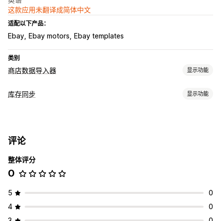
这款应用未翻译成简体中文
适配以下产品：
Ebay
Ebay motors
Ebay templates
类别
商店数据导入器
显示功能
数据同步
库存同步
显示功能
自动更新
库存同步
价格同步
产品同步
实时同步
同步类型
数据迁移
价格
产品详细信息
多属性
SKU
条码
实时
批量导入
库存
产品
评论
通知和报告
整体评分
电子邮件提醒
库存提醒
库存不足提醒
0
5
0
4
0
3
0