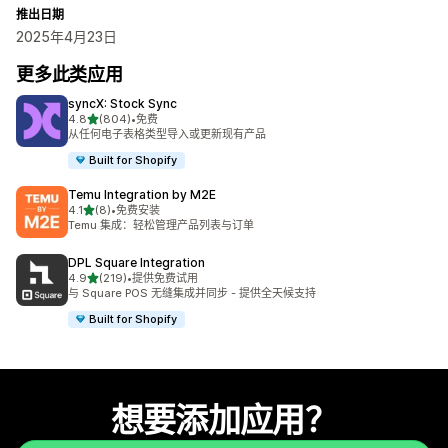
推出日期
2025年4月23日
更多此类应用
syncX: Stock Sync
星（满分 5 星）
4.8
(804)
•
免费
总共 804 条评论
从任何电子表格类型导入或更新现有产品
Built for Shopify
Temu Integration by M2E
星（满分 5 星）
4.1
(8)
•
免费安装
总共 8 条评论
Temu 集成：轻松管理产品列表与订单
DPL Square Integration
星（满分 5 星）
4.9
(219)
•
提供免费试用
总共 219 条评论
与 Square POS 无缝集成并同步 - 提供全天候支持
Built for Shopify
想要添加应用？