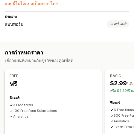
แอปนี้ไม่ได้แปลเป็นภาษาไทย
ประเภท
แบบฟอร์ม
แสดงฟีเจอร์
ประเภทแบบฟอร์ม
แอปพลิเคชัน
การจอง
รายชื่อผู้ติดต่อ
ที่กำหนดเอง
ความคิดเห็น
การกำหนดราคา
การอัปโหลดไฟล์
ป๊อปอัพ
เลือกแผนที่เหมาะกับธุรกิจของคุณที่สุด
การปรับแต่ง
แบบอักษรและสี
ช่องที่กำหนดเอง
แบบฟอร์มที่ฝัง
FREE
BASIC
ตรรกะแบบมีเงื่อนไข
$2.99
ฟรี
/ เดื
หรือ $2.29/ปี 
การจัดการข้อมูล
ฟีเจอร์
การส่งออกข้อมูล
แดชบอร์ด
ประวัติ
ฟีเจอร์
3 Free forms
6 Free forms
100 Free Form Submissions
500 Free Fo
Analytics
Analytics
Export From 