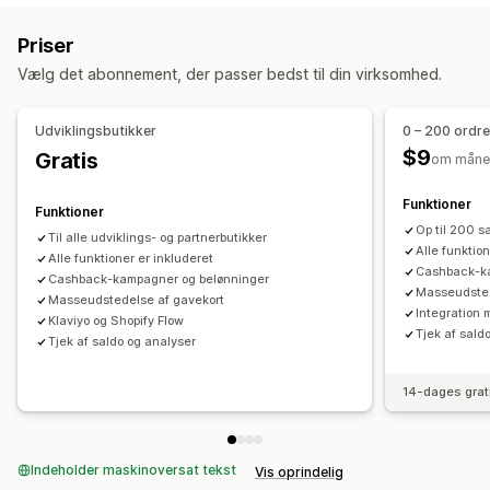
Tilpasning
Gavebeskeder
Gavekort
Tilpasset design
Tilpasset mail
Indløsningsside
Priser
Tilpasning
Saldoside
Gavebeskeder
Vælg det abonnement, der passer bedst til din virksomhed.
Leveringsdato
Mailnotifikationer
Leveringsmuligheder
Udviklingsbutikker
0 – 200 ordre
Massesend
Tilpasset dato
Mail
Planlagt levering
$9
Gratis
om måne
Funktioner
Funktioner
Op til 200 
Til alle udviklings- og partnerbutikker
Alle funktio
Alle funktioner er inkluderet
Cashback-ka
Cashback-kampagner og belønninger
Masseudsted
Masseudstedelse af gavekort
Integration 
Klaviyo og Shopify Flow
Tjek af sald
Tjek af saldo og analyser
14-dages grat
Indeholder maskinoversat tekst
Vis oprindelig