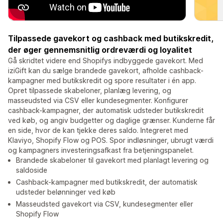
Tilpassede gavekort og cashback med butikskredit,
der øger gennemsnitlig ordreværdi og loyalitet
Gå skridtet videre end Shopifys indbyggede gavekort. Med
iziGift kan du sælge brandede gavekort, afholde cashback-
kampagner med butikskredit og spore resultater i én app.
Opret tilpassede skabeloner, planlæg levering, og
masseudsted via CSV eller kundesegmenter. Konfigurer
cashback-kampagner, der automatisk udsteder butikskredit
ved køb, og angiv budgetter og daglige grænser. Kunderne får
en side, hvor de kan tjekke deres saldo. Integreret med
Klaviyo, Shopify Flow og POS. Spor indløsninger, ubrugt værdi
og kampagners investeringsafkast fra betjeningspanelet.
Brandede skabeloner til gavekort med planlagt levering og
saldoside
Cashback-kampagner med butikskredit, der automatisk
udsteder belønninger ved køb
Masseudsted gavekort via CSV, kundesegmenter eller
Shopify Flow