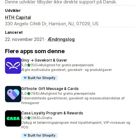
Denne udvikler tilbyder ikke direkte support på Dansk.
Udvikler
HTH Capital
330 Angelo Cifelli Dr, Harrison, NJ, 07029, US
Lanceret
22. november 2021 ·
Ændringslog
Flere apps som denne
Givy → Gavekort & Gaver
ud af 5 stjerner
5,0
(50)
•
Mulighed for gratis prøveperiode
50 anmeldelser i alt
Ægte multivaluta gavekort, gavekort- og produktgaver
Built for Shopify
Giftnote: Gift Message & Cards
ud af 5 stjerner
5,0
(158)
•
Mulighed for gratis prøveperiode
158 anmeldelser i alt
Tidsindstillede gavehilsner, gavekort og masseudsendelse af
firmagaver
Casa Loyalty Program & Rewards
ud af 5 stjerner
5,0
(386)
•
Gratis
386 anmeldelser i alt
Opbyg et belønningsprogram med loyalitetspoint, VIP-niveauer og
POS.
Built for Shopify