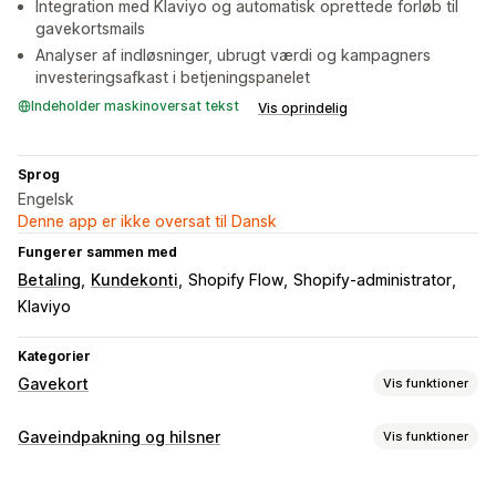
Integration med Klaviyo og automatisk oprettede forløb til
gavekortsmails
Analyser af indløsninger, ubrugt værdi og kampagners
investeringsafkast i betjeningspanelet
Indeholder maskinoversat tekst
Vis oprindelig
Sprog
Engelsk
Denne app er ikke oversat til Dansk
Fungerer sammen med
Betaling
Kundekonti
Shopify Flow
Shopify-administrator
Klaviyo
Kategorier
Gavekort
Vis funktioner
Korttyper
Gaveindpakning og hilsner
Vis funktioner
Brandet
Masse
Digital
Tilgodebeviser
Gavemuligheder