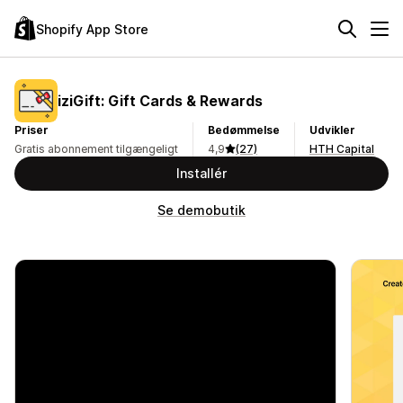
Shopify App Store
iziGift: Gift Cards & Rewards
Priser
Bedømmelse
Udvikler
Gratis abonnement tilgængeligt
4,9
(27)
HTH Capital
Installér
Se demobutik