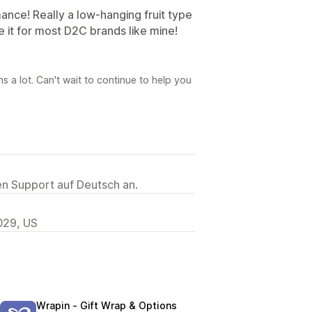
ance! Really a low-hanging fruit type
e it for most D2C brands like mine!
s a lot. Can't wait to continue to help you
ten Support auf Deutsch an.
7029, US
Wrapin ‑ Gift Wrap & Options