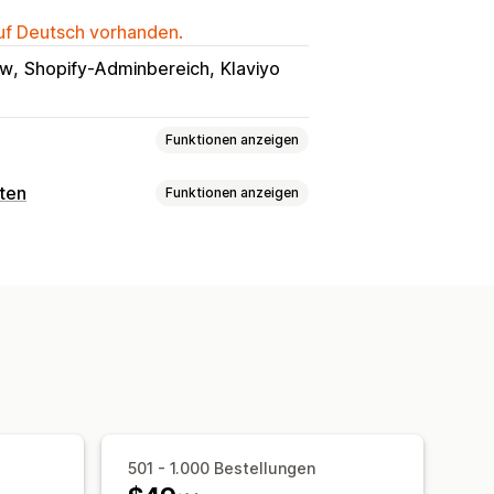
auf Deutsch vorhanden.
ow
Shopify-Adminbereich
Klaviyo
Funktionen anzeigen
ten
Funktionen anzeigen
Guthaben
cheine
definierte E-Mail
Einlösungsseite
n
gen
 Datum
E-Mail
Geplante Zustellung
501 - 1.000 Bestellungen