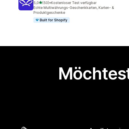
von 5 Sternen
5,0
(50)
•
Kostenloser Test verfügbar
50 Rezensionen insgesamt
Echte Multiwährungs-Geschenkkarten, Karten- &
Produktgeschenke
Built for Shopify
Möchtest