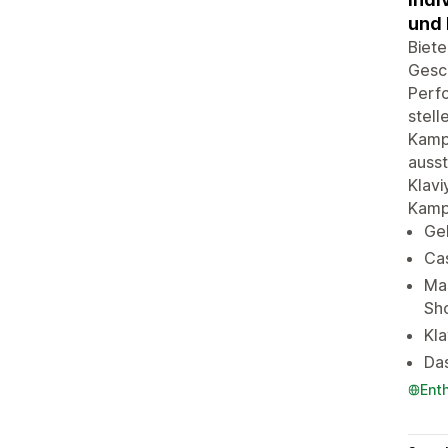
und
Biete
Gesc
Perfo
stel
Kamp
ausst
Klavi
Kamp
Ge
Ca
Ma
Sh
Kla
Da
Ent