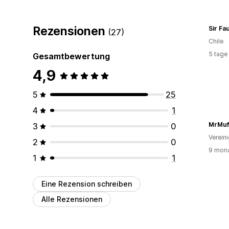
Rezensionen
Sir Fa
(27)
Chile
5 tage
Gesamtbewertung
4,9
5
25
4
1
MrMuff
3
0
Verein
2
0
9 mona
1
1
Eine Rezension schreiben
Alle Rezensionen