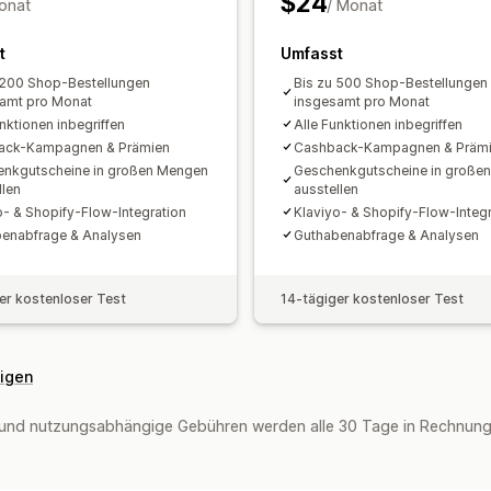
$24
onat
/ Monat
t
Umfasst
 200 Shop-Bestellungen
Bis zu 500 Shop-Bestellungen
amt pro Monat
insgesamt pro Monat
nktionen inbegriffen
Alle Funktionen inbegriffen
ack-Kampagnen & Prämien
Cashback-Kampagnen & Präm
nkgutscheine in großen Mengen
Geschenkgutscheine in große
llen
ausstellen
o- & Shopify-Flow-Integration
Klaviyo- & Shopify-Flow-Integr
enabfrage & Analysen
Guthabenabfrage & Analysen
er kostenloser Test
14-tägiger kostenloser Test
eigen
und nutzungsabhängige Gebühren werden alle 30 Tage in Rechnung 