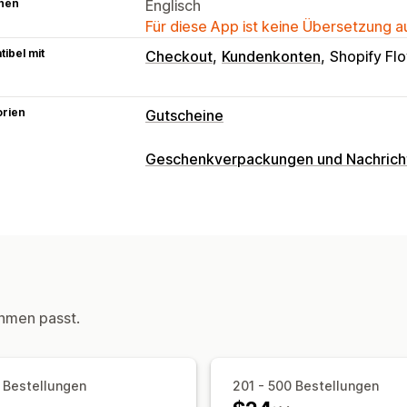
hen
Englisch
Für diese App ist keine Übersetzung 
ibel mit
Checkout
Kundenkonten
Shopify Fl
orien
Gutscheine
Kartenarten
Geschenkverpackungen und Nachrich
Marke
Sammelaktion
Digital
Shop-
Geschenkoptionen
Anpassung
Geschenkbotschaften
Geschenkguts
Benutzerdefiniertes Design
Benutzer
Anpassung
Guthabenseite
Geschenkbotschafte
Lieferdatum
E-Mail-Benachrichtigun
Zustellungsoptionen
hmen passt.
Massenversand
Benutzerdefiniertes
 Bestellungen
201 - 500 Bestellungen