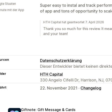
igte Staaten
Super easy to instal and track perform
inute mit der App
of app and tons of opportunity to scal
HTH Capital hat geantwortet 7. April 2026
Thank you so much for this review. It mean
and your team!
urcen
Datenschutzerklärung
Dieser Entwickler bietet keinen direk
kler
HTH Capital
330 Angelo Cifelli Dr, Harrison, NJ, 0
ührt
22. November 2021 ·
Changelog
Giftnote: Gift Message & Cards