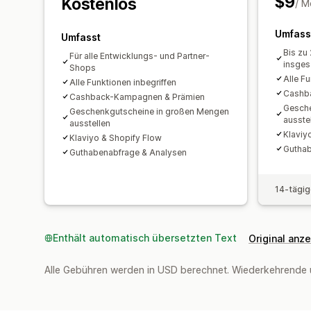
$9
Kostenlos
/ M
Umfass
Umfasst
Bis zu
Für alle Entwicklungs- und Partner-
insges
Shops
Alle Fu
Alle Funktionen inbegriffen
Cashb
Cashback-Kampagnen & Prämien
Gesche
Geschenkgutscheine in großen Mengen
ausste
ausstellen
Klaviy
Klaviyo & Shopify Flow
Guthab
Guthabenabfrage & Analysen
14-tägig
Enthält automatisch übersetzten Text
Original anz
Alle Gebühren werden in USD berechnet. Wiederkehrende 