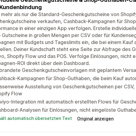
 Kundenbindung
 mehr als nur die Standard-Geschenkgutscheine von Shopify.
henkgutscheine verkaufen, Cashback-Kampagnen für Shop
rmance in einer einzigen App verfolgen. Erstelle individuel
le Gutscheine in großen Mengen per CSV oder für Kundense
agnen mit Budgets und Tageslimits ein, die bei einem Kau
ellen. Deiner Kundschaft steht eine Seite zur Abfrage des G
yo, Shopify Flow und das POS. Verfolge Einlösungen, nicht
agnen-ROI direkt über dein Dashboard.
brandete Geschenkgutscheinvorlagen mit geplantem Versa
shback-Kampagnen für Shop-Guthaben, die beim Kauf autom
ssenweise Ausstellung von Geschenkgutscheinen per CSV,
opify Flow
viyo-Integration mit automatisch erstellten Flows für Gesc
shboard-Analysen für Einlösungen, nicht eingelöste Guth
hält automatisch übersetzten Text
Original anzeigen