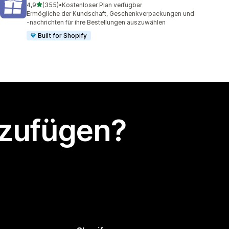
von 5 Sternen
4,9
(355)
•
Kostenloser Plan verfügbar
355 Rezensionen insgesamt
Ermögliche der Kundschaft, Geschenkverpackungen und
-nachrichten für ihre Bestellungen auszuwählen
Built for Shopify
nzufügen?