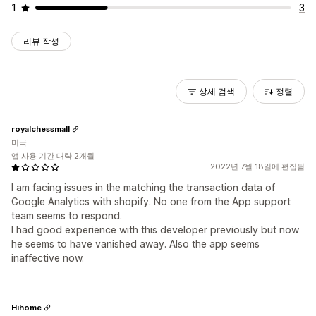
1
3
리뷰 작성
상세 검색
정렬
royalchessmall
미국
앱 사용 기간 대략 2개월
2022년 7월 18일에 편집됨
I am facing issues in the matching the transaction data of
Google Analytics with shopify. No one from the App support
team seems to respond.
I had good experience with this developer previously but now
he seems to have vanished away. Also the app seems
inaffective now.
Hihome