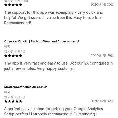
앱 사용 기간 3개월
2020년 1월 20일
The support for this app was exemplary - very quick and
helpful. We got so much value from this. Easy to use too.
Recommended!
Citywear Official | Fashion Wear and Accessories
미국
앱 사용 기간 1분
2020년 1월 19일
The app is very fast and easy to use. Got our GA configured in
just a few minutes. Very happy customer.
ModernAestheticsMD.com
미국
앱 사용 기간 1분
2020년 2월 19일
A perfect easy solution for getting your Google Analytics
Setup perfect ! I strongly recommend it !Outstanding !