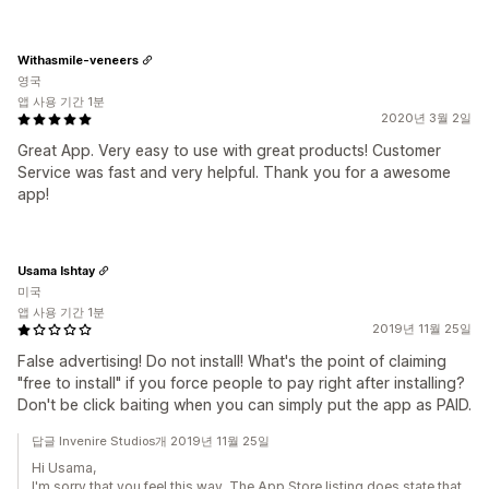
Withasmile-veneers
영국
앱 사용 기간 1분
2020년 3월 2일
Great App. Very easy to use with great products! Customer
Service was fast and very helpful. Thank you for a awesome
app!
Usama Ishtay
미국
앱 사용 기간 1분
2019년 11월 25일
False advertising! Do not install! What's the point of claiming
"free to install" if you force people to pay right after installing?
Don't be click baiting when you can simply put the app as PAID.
답글 Invenire Studios개 2019년 11월 25일
Hi Usama,
I'm sorry that you feel this way. The App Store listing does state that