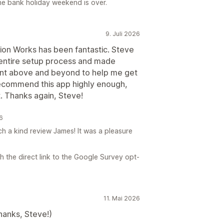
he bank holiday weekend is over.
9. Juli 2026
on Works has been fantastic. Steve
 entire setup process and made
ent above and beyond to help me get
 recommend this app highly enough,
. Thanks again, Steve!
6
ch a kind review James! It was a pleasure
 the direct link to the Google Survey opt-
11. Mai 2026
hanks, Steve!)