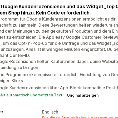
 Google Kundenrezensionen und das Widget „Top Qu
em Shop hinzu. Kein Code erforderlich.
rogramm für Google Kundenrezensionen ermöglicht es dir, 
schaft zu sammeln. Diese Bewertungen helfen wiederum and
nd der Meinungen zu den gekauften Produkten und dem Eink
ert zu entscheiden. Die App easy Google Customer Reviews
 um das Opt-in-Pop-up für die Umfrage und das Widget „To
anzuzeigen. Alles ist in wenigen Minuten eingerichtet. Du b
hant Center-ID.
gle-Rezensionen helfen Käufer:innen dabei, deine Website 
rbindung zu bringen
ne Programmierkenntnisse erforderlich, Einrichtung von Go
igen Klicks
ogle Kundenrezensionen über App-Block-kompatible Post-
hält automatisch übersetzten Text
Original anzeigen
hen
Englisch
Für diese App ist keine Übersetzung 