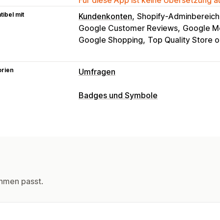
ibel mit
Kundenkonten
Shopify-Adminbereich
Google Customer Reviews
Google M
Google Shopping
Top Quality Store 
orien
Umfragen
Formularanpassung
Badges und Symbole
Benutzerdefinierte Stile
Popups
Symboltypen
Umfragearten
Produktmerkmale
Sicherheit
Social
Kundenzufriedenheit
Produkt-Feedb
Anpassung
Verwaltung von Einreichungen
Styling
E-Mail
hmen passt.
Symbolposition
Manuelle Positionierung
Automatisch
Startseite
Produktseiten