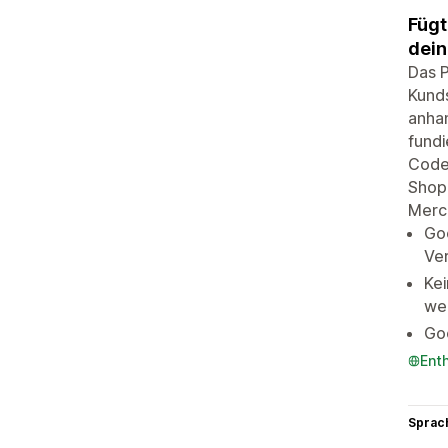
Fügt
dein
Das P
Kund
anha
fundi
Code,
Shop 
Merc
Goo
Ve
Kei
wen
Go
Ent
Sprac