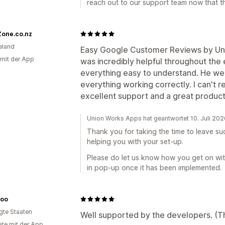
reach out to our support team now that t
Zone.co.nz
eland
Easy Google Customer Reviews by Uni
 mit der App
was incredibly helpful throughout the
everything easy to understand. He w
everything working correctly. I can't
excellent support and a great product
Union Works Apps hat geantwortet 10. Juli 202
Thank you for taking the time to leave su
helping you with your set-up.
Please do let us know how you get on with
in pop-up once it has been implemented.
roo
igte Staaten
Well supported by the developers. (T
te mit der App