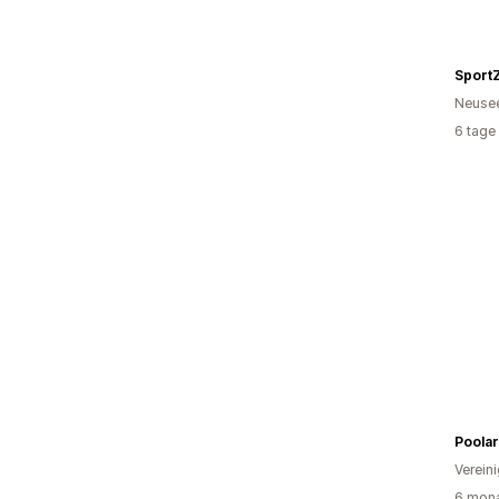
Sport
Neuse
6 tage
Poola
Verein
6 mona