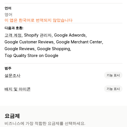
언어
영어
이 앱은 한국어로 번역되지 않았습니다
다음과 호환:
고객 계정
Shopify 관리자
Google Adwords
Google Customer Reviews
Google Merchant Center
Google Reviews
Google Shopping
Top Quality Store on Google
범주
설문조사
기능 표시
양식 맞춤 설정
배지 및 아이콘
기능 표시
사용자 지정 스타일
팝업
아이콘 유형
설문 조사 유형
제품 기능
보안
소셜 미디어
신뢰
고객 만족
제품 피드백
요금제
맞춤 설정
비즈니스에 가장 적합한 요금제를 선택하세요.
제출 관리