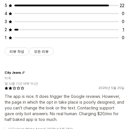
5
22
4
0
3
0
2
1
1
0
리뷰 작성
모든 리뷰
City Jeans
미국
앱 사용 기간 대략 1시간
2026년 5월 25일
The app is nice. It does trigger the Google reviews. However,
the page in which the opt in take place is poorly designed, and
you can't change the look or the text. Contacting support
gave only bot answers. No real human. Charging $20/mo for
half baked app is too much.