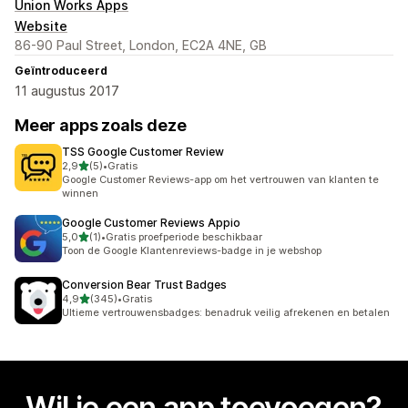
Union Works Apps
Website
86-90 Paul Street, London, EC2A 4NE, GB
Geïntroduceerd
11 augustus 2017
Meer apps zoals deze
TSS Google Customer Review
van 5 sterren
2,9
(5)
•
Gratis
5 recensies in totaal
Google Customer Reviews-app om het vertrouwen van klanten te
winnen
Google Customer Reviews Appio
van 5 sterren
5,0
(1)
•
Gratis proefperiode beschikbaar
1 recensies in totaal
Toon de Google Klantenreviews-badge in je webshop
Conversion Bear Trust Badges
van 5 sterren
4,9
(345)
•
Gratis
345 recensies in totaal
Ultieme vertrouwensbadges: benadruk veilig afrekenen en betalen
Wil je een app toevoegen?