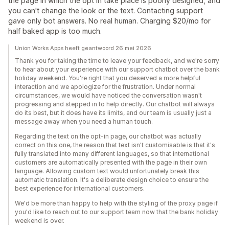
the page in which the opt in take place is poorly designed, and
you can't change the look or the text. Contacting support
gave only bot answers. No real human. Charging $20/mo for
half baked app is too much.
Union Works Apps heeft geantwoord 26 mei 2026
Thank you for taking the time to leave your feedback, and we're sorry
to hear about your experience with our support chatbot over the bank
holiday weekend. You're right that you deserved a more helpful
interaction and we apologize for the frustration. Under normal
circumstances, we would have noticed the conversation wasn't
progressing and stepped in to help directly. Our chatbot will always
do its best, but it does have its limits, and our team is usually just a
message away when you need a human touch.
Regarding the text on the opt-in page, our chatbot was actually
correct on this one, the reason that text isn't customisable is that it's
fully translated into many different languages, so that international
customers are automatically presented with the page in their own
language. Allowing custom text would unfortunately break this
automatic translation. It's a deliberate design choice to ensure the
best experience for international customers.
We'd be more than happy to help with the styling of the proxy page if
you'd like to reach out to our support team now that the bank holiday
weekend is over.