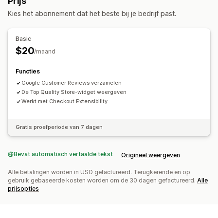
Prijs
Aanpassing
Kies het abonnement dat het beste bij je bedrijf past.
Indieningsbeheer
Stijl
E-mail
Pictogrampositie
Basic
$20
Handmatige positionering
Automatische positionering
/maand
Checkoutpagina
Homepage
Productpagina's
Functies
Google Customer Reviews verzamelen
De Top Quality Store-widget weergeven
Werkt met Checkout Extensibility
Gratis proefperiode van 7 dagen
Bevat automatisch vertaalde tekst
Origineel weergeven
Alle betalingen worden in USD gefactureerd. Terugkerende en op
gebruik gebaseerde kosten worden om de 30 dagen gefactureerd.
Alle
prijsopties