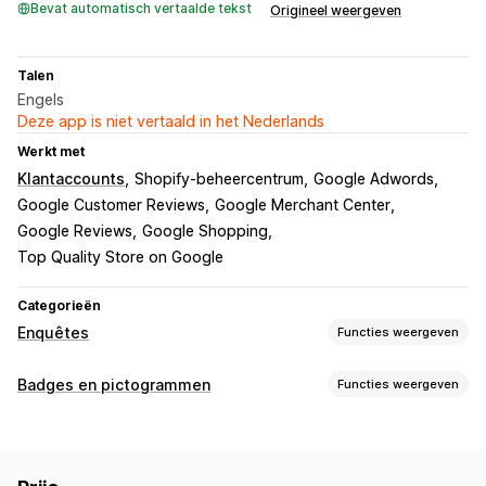
Bevat automatisch vertaalde tekst
Origineel weergeven
Talen
Engels
Deze app is niet vertaald in het Nederlands
Werkt met
Klantaccounts
Shopify-beheercentrum
Google Adwords
Google Customer Reviews
Google Merchant Center
Google Reviews
Google Shopping
Top Quality Store on Google
Categorieën
Enquêtes
Functies weergeven
Formulieraanpassing
Badges en pictogrammen
Functies weergeven
Aangepaste stijlen
Pop-ups
Soorten pictogrammen
Enquêtetypen
Productfuncties
Beveiliging
Social media
Trust
Klanttevredenheid
Productfeedback