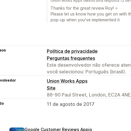
Union Works Apps deixou uma resposta 12 de
Thanks for the great review Roy! ⭐
Please let us know how you get on with th
pop-up when you've implemented it.
sos
Política de privacidade
Perguntas frequentes
Este desenvolvedor não oferece atend
você selecionou: Português (brasil).
volvedor
Union Works Apps
Site
86-90 Paul Street, London, EC2A 4NE
do
11 de agosto de 2017
Google Customer Reviews Appio