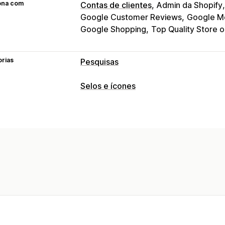
ona com
Contas de clientes
Admin da Shopify
Google Customer Reviews
Google M
Google Shopping
Top Quality Store 
orias
Pesquisas
Personalização de formulários
Selos e ícones
Estilos personalizados
Pop-ups
Tipos de ícone
Tipos de pesquisa
Recursos de produto
Segurança
Red
Satisfação do cliente
Feedback de p
Personalização
Gestão de envios
Estilo
E-mail
Posição do ícone
Posição do manual
Posicionamento 
Página inicial
Páginas de produtos