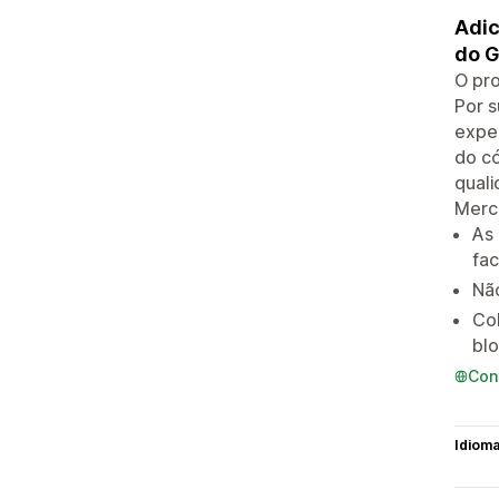
Adic
do G
O pro
Por 
exper
do có
quali
Merc
As 
fac
Nã
Co
bl
Con
Idiom