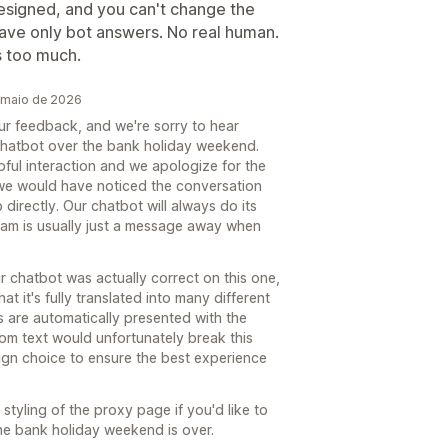
designed, and you can't change the
gave only bot answers. No real human.
s too much.
 maio de 2026
ur feedback, and we're sorry to hear
chatbot over the bank holiday weekend.
pful interaction and we apologize for the
 we would have noticed the conversation
directly. Our chatbot will always do its
 team is usually just a message away when
r chatbot was actually correct on this one,
hat it's fully translated into many different
s are automatically presented with the
om text would unfortunately break this
esign choice to ensure the best experience
tyling of the proxy page if you'd like to
he bank holiday weekend is over.