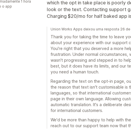
madamente 1 hora
which the opt in take place is poorly 
o o app
look or the text. Contacting support 
Charging $20/mo for half baked app i
Union Works Apps deixou uma resposta 26 de
Thank you for taking the time to leave yo
about your experience with our support 
You're right that you deserved a more hel
frustration. Under normal circumstances,
wasn't progressing and stepped in to help 
best, but it does have its limits, and our
you need a human touch.
Regarding the text on the opt-in page, ou
the reason that text isn't customisable is t
languages, so that international customer
page in their own language. Allowing cust
automatic translation. It's a deliberate d
for international customers.
We'd be more than happy to help with the s
reach out to our support team now that t