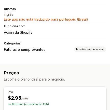
Idiomas
inglês
Este app não está traduzido para português (Brasil)
Funciona com
Admin da Shopify
Categorias
Faturas e comprovantes
Mostrar os recursos
Tipos de documento
Faturas
Comprovantes
Preços
Personalização
Escolha o plano ideal para o negócio.
Branding
Campos
Cálculo de tributo
Modelos
Logos
Em várias moedas
Pro
$2.95
Gerenciamento de arquivos
/mês
ou $30/ano (economia de 15%)
Geração de PDF
Impressão e exportação