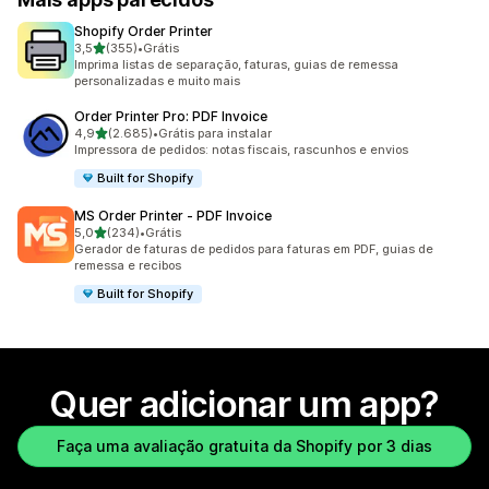
Shopify Order Printer
de 5 estrelas
3,5
(355)
•
Grátis
355 avaliações ao todo
Imprima listas de separação, faturas, guias de remessa
personalizadas e muito mais
Order Printer Pro: PDF Invoice
de 5 estrelas
4,9
(2.685)
•
Grátis para instalar
2685 avaliações ao todo
Impressora de pedidos: notas fiscais, rascunhos e envios
Built for Shopify
MS Order Printer ‑ PDF Invoice
de 5 estrelas
5,0
(234)
•
Grátis
234 avaliações ao todo
Gerador de faturas de pedidos para faturas em PDF, guias de
remessa e recibos
Built for Shopify
Quer adicionar um app?
Faça uma avaliação gratuita da Shopify por 3 dias