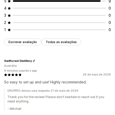
5
9
4
0
3
0
2
0
1
0
Escrever avaliação
Todas as avaliações
Swiftcrest Distillery
Austrália
9 minutos usando o app
26 de maio de 2026
So easy to set up and use! Highly recommended.
DROPPED deixou uma resposta 27 de maio de 2026
Thank you for the review! Please don't hesitate to reach out if you
need anything.
- Mitchell