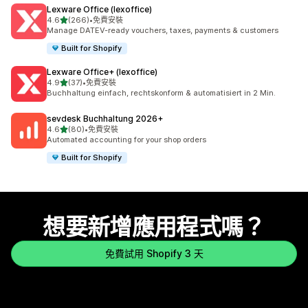
Lexware Office (lexoffice)
滿分 5 顆星
4.6
(266)
•
免費安裝
共有 266 則評價
Manage DATEV-ready vouchers, taxes, payments & customers
Built for Shopify
Lexware Office+ (lexoffice)
滿分 5 顆星
4.9
(37)
•
免費安裝
共有 37 則評價
Buchhaltung einfach, rechtskonform & automatisiert in 2 Min.
sevdesk Buchhaltung 2026+
滿分 5 顆星
4.6
(80)
•
免費安裝
共有 80 則評價
Automated accounting for your shop orders
Built for Shopify
想要新增應用程式嗎？
免費試用 Shopify 3 天