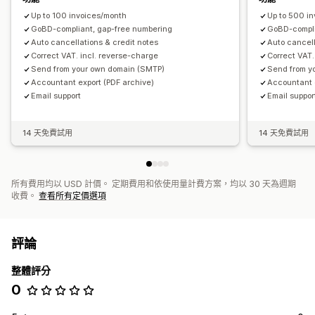
Up to 100 invoices/month
Up to 500 i
GoBD-compliant, gap-free numbering
GoBD-compli
Auto cancellations & credit notes
Auto cancell
Correct VAT. incl. reverse-charge
Correct VAT.
Send from your own domain (SMTP)
Send from y
Accountant export (PDF archive)
Accountant 
Email support
Email suppor
14 天免費試用
14 天免費試用
所有費用均以 USD 計價。 定期費用和依使用量計費方案，均以 30 天為週期
收費。
查看所有定價選項
評論
整體評分
0