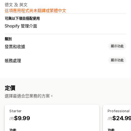
德文 及 英文
這項應用程式尚未翻譯成繁體中文
可與以下項目搭配使用
Shopify 管理介面
類別
發票和收據
顯示功能
文件類型
帳務處理
顯示功能
發票
收據
折讓單
財務報告
自訂
自訂報告
品牌行銷
發票編號
寄件者電子郵件
計算稅額
範本
標誌
定價
財務營運
選擇最適合您業務的方案。
檔案管理
計費與開立發票
大量下載
檔案名稱
電子郵件自動化
產生 PDF
列印和匯出
報告
資料自動同步處理
Starter
Professional
資料安全性
序號
$9.99
$24.9
交易
銷售稅對應
/月
/月
功能
功能