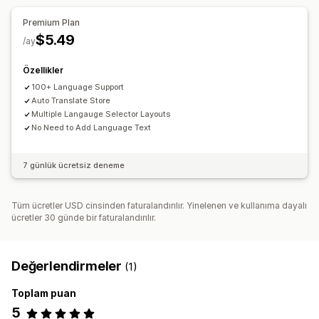
Toplu çeviri
Görsel çevirisi
Manuel çeviri
Premium Plan
Meta alan çevirisi
SEO çevirisi
Profesyonel çeviri
$5.49
/ay
URL çevirisi
Terimler sözlüğü yönetimi
Özellikler
Otomatik yönlendirme
Dil değiştirici
Değiştirici tasarımı
100+ Language Support
Auto Translate Store
Multiple Langauge Selector Layouts
No Need to Add Language Text
7 günlük ücretsiz deneme
Tüm ücretler USD cinsinden faturalandırılır. Yinelenen ve kullanıma dayalı
ücretler 30 günde bir faturalandırılır.
Değerlendirmeler
(1)
Toplam puan
5