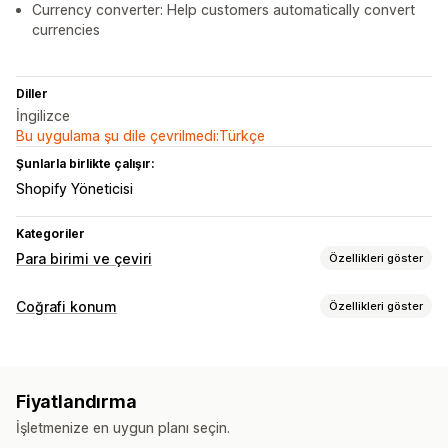
Currency converter: Help customers automatically convert
currencies
Diller
İngilizce
Bu uygulama şu dile çevrilmedi:Türkçe
Şunlarla birlikte çalışır:
Shopify Yöneticisi
Kategoriler
Para birimi ve çeviri
Özellikleri göster
Para birimi dönüştürme
Coğrafi konum
Özellikleri göster
Coğrafi konum
Yerel para biriminde ödeme
Yerelleştirme ayarları
Gerçek zamanlı oranlar
Çoklu para birimi
Ülke seçici
Para birimi değiştirici
Dil değiştirici
Çeviri
Değiştirici tasarımı
Fiyat yuvarlama
Fiyat ekranı
Fiyatlandırma
Dil çevirisi
İşletmenize en uygun planı seçin.
Makine çevirisi
Otomatik senkronize edilen çeviriler