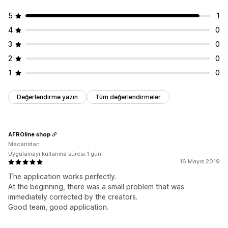
5
1
4
0
3
0
2
0
1
0
Değerlendirme yazın
Tüm değerlendirmeler
AFROline shop
Macaristan
Uygulamayı kullanma süresi:1 gün
16 Mayıs 2019
The application works perfectly.
At the beginning, there was a small problem that was
immediately corrected by the creators.
Good team, good application.