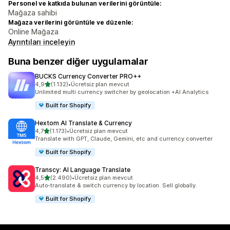
Personel ve katkıda bulunan verilerini görüntüle:
Mağaza sahibi
Mağaza verilerini görüntüle ve düzenle:
Online Mağaza
Ayrıntıları inceleyin
Buna benzer diğer uygulamalar
BUCKS Currency Converter PRO++
5 yıldız üzerinden
4,9
(1.132)
•
Ücretsiz plan mevcut
toplam 1132 değerlendirme
Unlimited multi currency switcher by geolocation +AI Analytics
Built for Shopify
Hextom AI Translate & Currency
5 yıldız üzerinden
4,7
(1.173)
•
Ücretsiz plan mevcut
toplam 1173 değerlendirme
Translate with GPT, Claude, Gemini, etc and currency converter
Built for Shopify
Transcy: AI Language Translate
5 yıldız üzerinden
4,5
(2.490)
•
Ücretsiz plan mevcut
toplam 2490 değerlendirme
Auto-translate & switch currency by location. Sell globally.
Built for Shopify