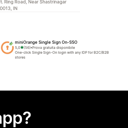
ft. Ring Road, Near Shastrinagar
0013, IN
miniOrange Single Sign On‑SSO
stelle su 5
5,0
(56)
•
Prova gratuita disponibile
56 recensioni totali
One-click Single Sign-On login with any IDP for B2C/B2B
stores
app?