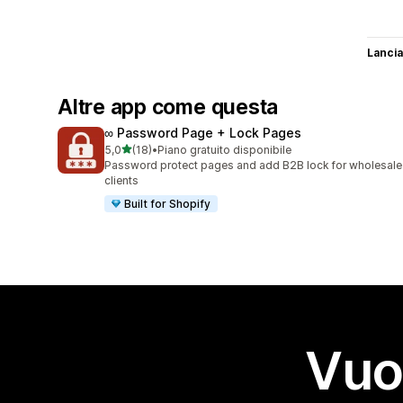
Lancia
Altre app come questa
∞ Password Page + Lock Pages
stelle su 5
5,0
(18)
•
Piano gratuito disponibile
18 recensioni totali
Password protect pages and add B2B lock for wholesale
clients
Built for Shopify
Vuo