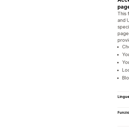
page
This 
and U
speci
page,
provi
Cho
You
You
Lo
Blo
Lingu
Funzi