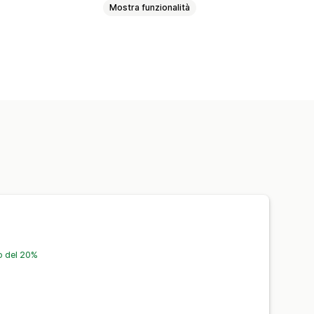
Mostra funzionalità
Blocca le pagine
sonalizzate
o del 20%