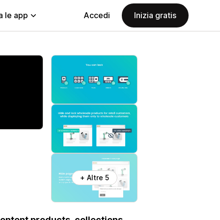
a le app
Accedi
Inizia gratis
+ Altre 5
ontent products, collections,