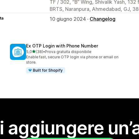
TF / 302, “B” Wing, Shivalik Yash, 132 
BRTS, Naranpura, Ahmedabad, GJ, 38
ta
10 giugno 2024 ·
Changelog
Ex OTP Login with Phone Number
stelle su 5
5,0
(38)
•
Prova gratuita disponibile
38 recensioni totali
Enable fast, secure OTP login via phone or email on
store.
Built for Shopify
i aggiungere un’