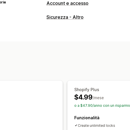
orie
Account e accesso
Controllo di accesso
Sicurezza - Altro
Limita l’accesso
Nascondi i contenuti
Protezione con password
Regole per
Shopify Plus
$4.99
/mese
o a $47.90/anno con un risparmi
Funzionalità
Create unlimited locks