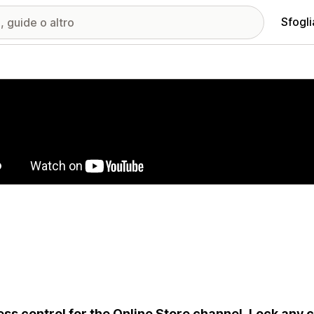
Sfogli
ria immagini in evidenza
ss control for the Online Store channel. Lock any c