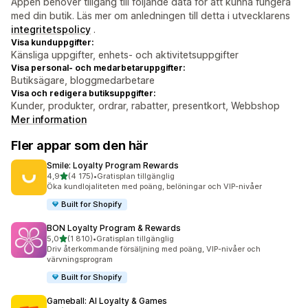
Appen behöver tillgång till följande data för att kunna fungera
med din butik. Läs mer om anledningen till detta i utvecklarens
integritetspolicy
.
Visa kunduppgifter:
Känsliga uppgifter, enhets- och aktivitetsuppgifter
Visa personal- och medarbetaruppgifter:
Butiksägare, bloggmedarbetare
Visa och redigera butiksuppgifter:
Kunder, produkter, ordrar, rabatter, presentkort, Webbshop
Mer information
Fler appar som den här
Smile: Loyalty Program Rewards
av 5 stjärnor
4,9
(4 175)
•
Gratisplan tillgänglig
4175 recensioner totalt
Öka kundlojaliteten med poäng, belöningar och VIP-nivåer
Built for Shopify
BON Loyalty Program & Rewards
av 5 stjärnor
5,0
(1 810)
•
Gratisplan tillgänglig
1810 recensioner totalt
Driv återkommande försäljning med poäng, VIP-nivåer och
värvningsprogram
Built for Shopify
Gameball: AI Loyalty & Games