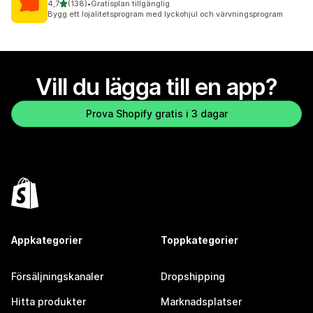
av 5 stjärnor
4,7
(138)
•
Gratisplan tillgänglig
138 recensioner totalt
Bygg ett lojalitetsprogram med lyckohjul och värvningsprogram
Vill du lägga till en app?
Prova Shopify gratis i 3 dagar
Appkategorier
Toppkategorier
Försäljningskanaler
Dropshipping
Hitta produkter
Marknadsplatser