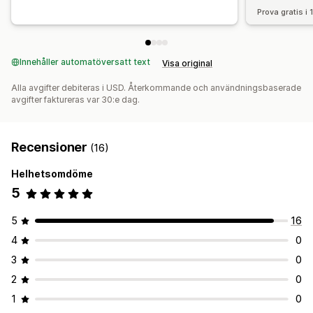
Prova gratis i
Innehåller automatöversatt text
Visa original
Alla avgifter debiteras i USD. Återkommande och användningsbaserade
avgifter faktureras var 30:e dag.
Recensioner
(16)
Helhetsomdöme
5
5
16
4
0
3
0
2
0
1
0