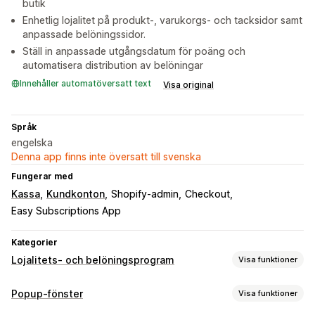
butik
Enhetlig lojalitet på produkt-, varukorgs- och tacksidor samt
anpassade belöningssidor.
Ställ in anpassade utgångsdatum för poäng och
automatisera distribution av belöningar
Innehåller automatöversatt text
Visa original
Språk
engelska
Denna app finns inte översatt till svenska
Fungerar med
Kassa
Kundkonton
Shopify-admin
Checkout
Easy Subscriptions App
Kategorier
Lojalitets- och belöningsprogram
Visa funktioner
Programtyper
Popup-fönster
Visa funktioner
Belöningsprogram
Medlemskap
VIP-program