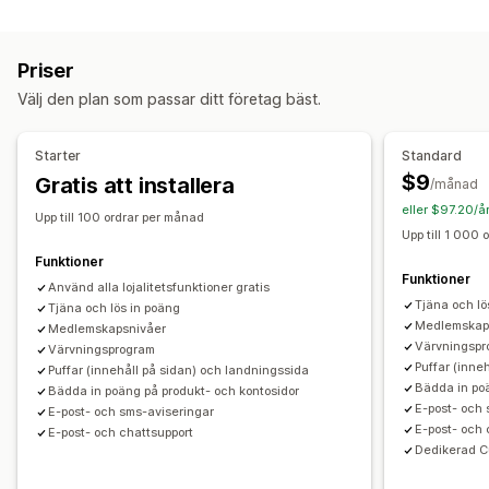
Popup-typer
Hänvisningar
Prenumerationer
Presentkortsprogram
Popup-fönster för varukorg
Rabatter
Meddelanden
Belöningar som du kan erbjuda
Priser
Anpassade popup-fönster
Poäng
Rabatter
Kuponger
Gåvor
Presentkort
Välj den plan som passar ditt företag bäst.
Hantering av popup-fönster
Fraktkostnader
Fri frakt
Gratisprodukter
Redigeringsverktyg
Mallar
Översättning
Medlemsförmåner
Märken
Anpassade belöningar
Starter
Standard
Utlösare och regler
Taggning
$9
Gratis att installera
/månad
eller $97.20/å
Upp till 100 ordrar per månad
Upp till 1 000
Funktioner
Funktioner
Använd alla lojalitetsfunktioner gratis
Tjäna och lö
Tjäna och lös in poäng
Medlemskap
Medlemskapsnivåer
Värvningspr
Värvningsprogram
Puffar (inne
Puffar (innehåll på sidan) och landningssida
Bädda in poä
Bädda in poäng på produkt- och kontosidor
E-post- och
E-post- och sms-aviseringar
E-post- och 
E-post- och chattsupport
Dedikerad 