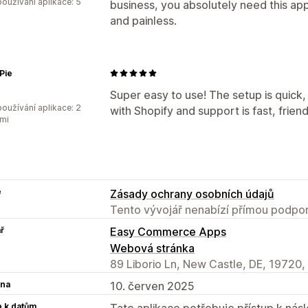
oužívání aplikace: 5
business, you absolutely need this ap
and painless.
Pie
Super easy to use! The setup is quick, 
oužívání aplikace: 2
with Shopify and support is fast, friend
mi
e
Zásady ochrany osobních údajů
Tento vývojář nenabízí přímou podpor
ř
Easy Commerce Apps
Webová stránka
89 Liborio Ln, New Castle, DE, 19720,
na
10. červen 2025
p k datům
Tato aplikace potřebuje přístup k ná