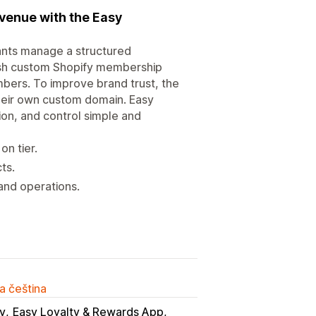
evenue with the Easy
ants manage a structured
ish custom Shopify membership
mbers. To improve brand trust, the
heir own custom domain. Easy
, and control simple and
n tier.
ts.
and operations.
a čeština
fy
Easy Loyalty & Rewards App