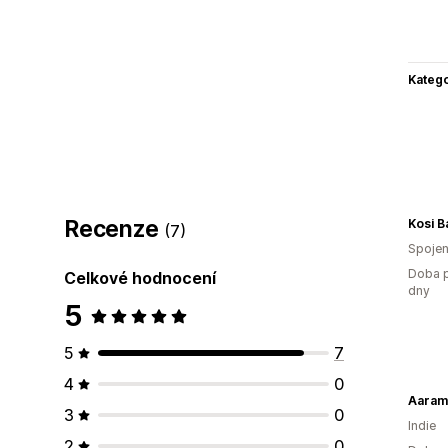
Katego
Recenze
Kosi B
(7)
Spojen
Doba p
Celkové hodnocení
dny
5
5
7
4
0
Aaram
3
0
Indie
2
0