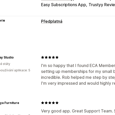
Easy Subscriptions App
Trustyy Revi
rie
Předplatná
Typy předplatných
Vybraná předplatná
Přístup k předpl
Digitální produkty
Vlastní předplatná
Ceny, které můžete nastavit
ay Studio
é státy
Opakované platby
Předplatit a uložit
I'm so happy that I found ECA Membersh
oužívání aplikace: 5
setting up memberships for my small b
Úrovňové oceňování
Jednorázová pl
incredible. Rob helped me step by st
Vlastní nacenění
I'm very impressed and would highly 
ya Furniture
Very good app. Great Support Team. S