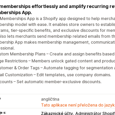
 memberships effortlessly and amplify recurring r
berships App.
 Memberships App is a Shopify app designed to help merch
rship model with ease. It enables store owners to establ
ams, tier-specific benefits, and exclusive discounts for me
lso lets merchants send membership related emails from t
ership App makes membership management, communication
ssional.
tom Membership Plans – Create and assign benefits based o
e Restrictions – Members unlock gated content and produc
stomer & Order Tags – Automate tagging for segmentation 
il Customization – Edit templates, use company domains.
counts – Set automatic member-exclusive discounts.
y
angličtina
Tato aplikace není přeložena do jazyk
e s:
Zákaznické účty
Administrátor Shopi