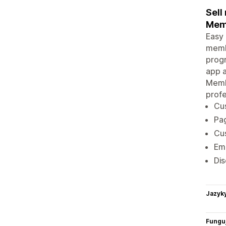
Sell
Mem
Easy
membe
progr
app a
Memb
profe
Cus
Pag
Cu
Ema
Dis
Jazyk
Funguj