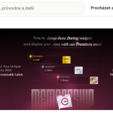
Procházet 
ie propagovaných obrázků