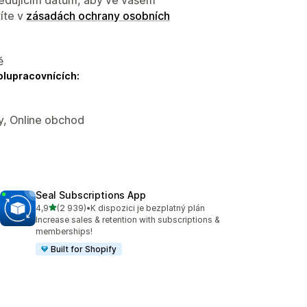
íte v
zásadách ochrany osobních
ě
olupracovnících:
y, Online obchod
Seal Subscriptions App
z 5 hvězd
4,9
(2 939)
•
K dispozici je bezplatný plán
Celkový počet recenzí: 2939
Increase sales & retention with subscriptions &
memberships!
Built for Shopify