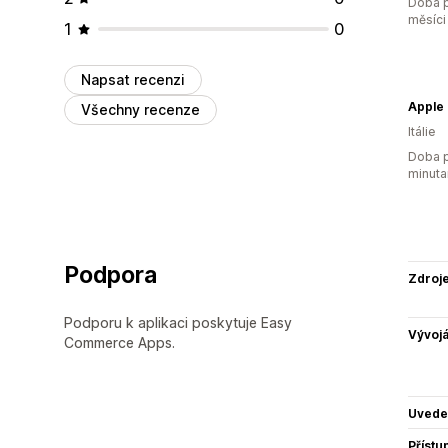
Doba p
měsíci
1
0
Napsat recenzi
Apple 
Všechny recenze
Itálie
Doba p
minuta
Podpora
Zdroj
Podporu k aplikaci poskytuje Easy
Vývojá
Commerce Apps.
Uvede
Přístu