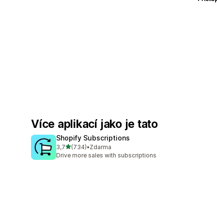
Více aplikací jako je tato
Shopify Subscriptions
z 5 hvězd
3,7
(734)
•
Zdarma
Celkový počet recenzí: 734
Drive more sales with subscriptions