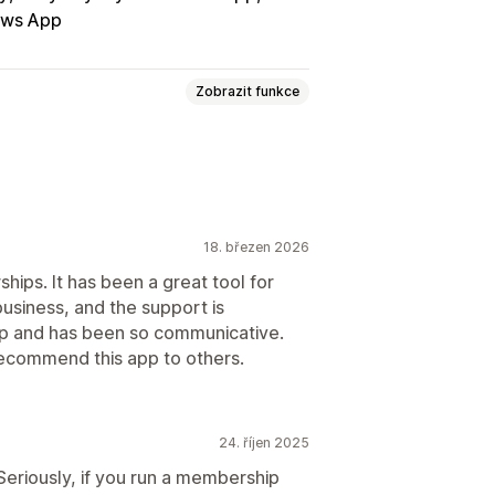
ews App
Zobrazit funkce
atným
Členství
Služby
18. březen 2026
Pevné nacenění
ips. It has been a great tool for
usiness, and the support is
atba
Dynamické nacenění
ep and has been so communicative.
recommend this app to others.
24. říjen 2025
eriously, if you run a membership