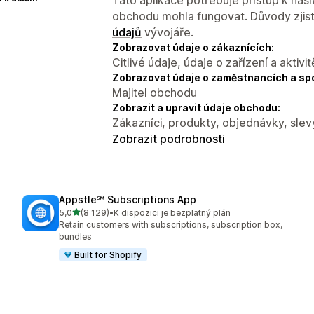
obchodu mohla fungovat. Důvody zjist
údajů
vývojáře.
Zobrazovat údaje o zákaznících:
Citlivé údaje, údaje o zařízení a aktivit
Zobrazovat údaje o zaměstnancích a sp
Majitel obchodu
Zobrazit a upravit údaje obchodu:
Zákazníci, produkty, objednávky, slev
Zobrazit podrobnosti
Appstle℠ Subscriptions App
z 5 hvězd
5,0
(8 129)
•
K dispozici je bezplatný plán
Celkový počet recenzí: 8129
Retain customers with subscriptions, subscription box,
bundles
Built for Shopify