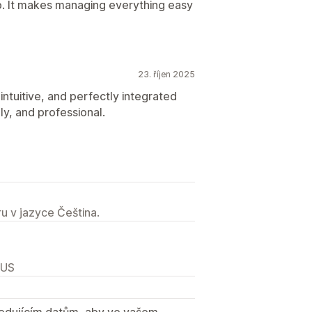
p. It makes managing everything easy
23. říjen 2025
intuitive, and perfectly integrated
ly, and professional.
u v jazyce Čeština.
 US
sledujícím datům, aby ve vašem