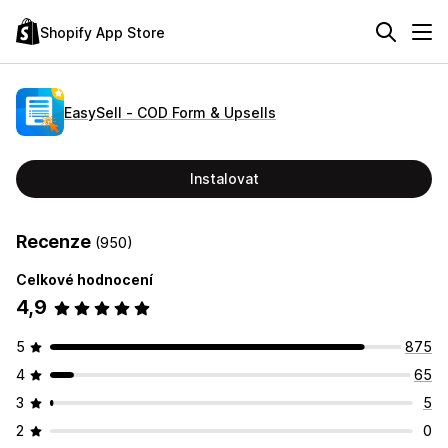
Shopify App Store
EasySell ‑ COD Form & Upsells
Instalovat
Recenze
(950)
Celkové hodnocení
4,9
5
875
4
65
3
5
2
0