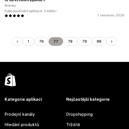
Maroko
Doba používání aplikace: 3 měsíci
7. červenec 2026
1
76
77
78
79
88
Kategorie aplikací
Nejčastější kategorie
Prodejní kanály
Dropshipping
Hledání produktů
Tržiště