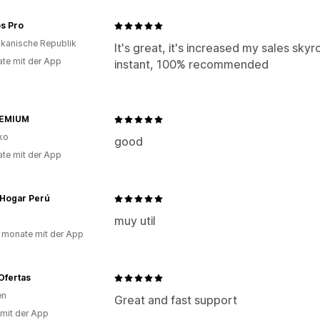
s Pro
kanische Republik
It's great, it's increased my sales sky
te mit der App
instant, 100% recommended
REMIUM
ko
good
te mit der App
 Hogar Perú
muy util
 monate mit der App
Ofertas
en
Great and fast support
 mit der App