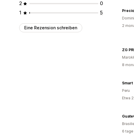
2
0
Precio
1
5
Domini
2 mona
Eine Rezension schreiben
ZG P
Marok
8 mona
Smart
Peru
Etwa 2
Guate
Brasili
6 tage