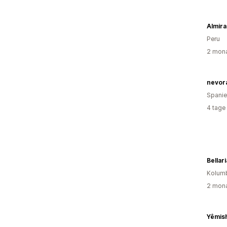
Almira
Peru
2 mona
nevora
Spani
4 tage
Bellar
Kolum
2 mona
Yêmis