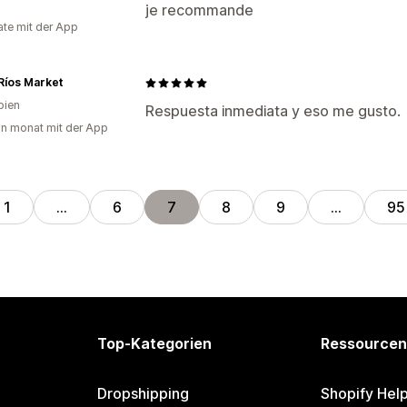
je recommande
te mit der App
Ríos Market
bien
Respuesta inmediata y eso me gusto.
in monat mit der App
1
…
6
7
8
9
…
95
Top-Kategorien
Ressourcen
Dropshipping
Shopify Hel