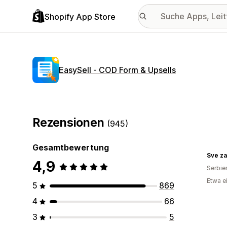
Shopify App Store
EasySell ‑ COD Form & Upsells
Rezensionen
(945)
Gesamtbewertung
Sve za
4,9
Serbie
Etwa e
5
869
4
66
3
5