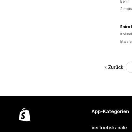
Benin
2 mona
Entre 
Kolum
Etwa e
Zurück
App-Kategorien
Vertriebskanäle