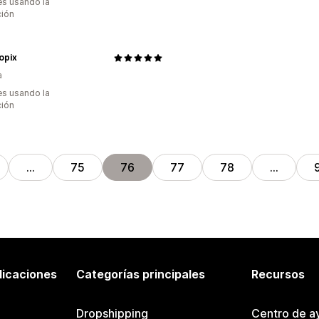
s usando la
ción
opix
a
s usando la
ción
…
75
76
77
78
…
licaciones
Categorías principales
Recursos
Dropshipping
Centro de a