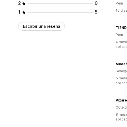
2
0
Perú
10 día
1
5
Escribir una reseña
TIEND
Perú
4 mese
aplica
Moder
Seneg
5 mese
aplica
Vizare
Côte d’
8 mese
aplica