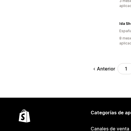
3 mese
aplica
Ida Sh
Españ
8 mese
aplica
Anterior
1
Categorías de ap
Canales de venta