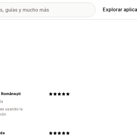
Explorar aplic
e Românești
ía
es usando la
ción
nda