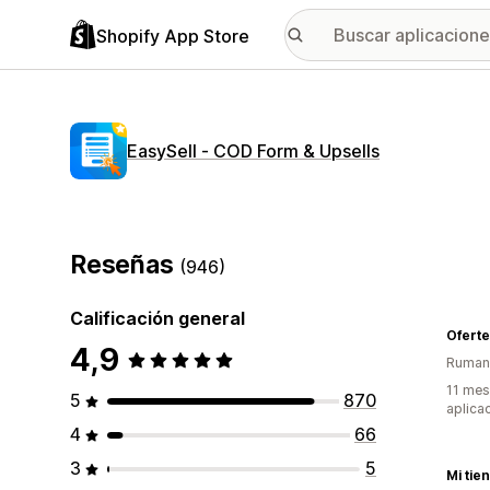
Shopify App Store
EasySell ‑ COD Form & Upsells
Reseñas
(946)
Calificación general
Ofert
4,9
Ruman
11 mes
5
870
aplica
4
66
3
5
Mi tie