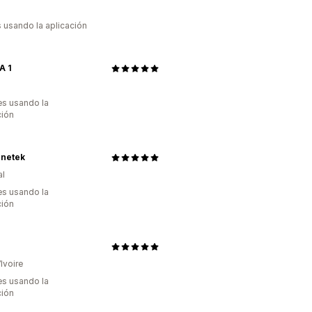
s usando la aplicación
A 1
s usando la
ción
netek
al
s usando la
ción
Ivoire
s usando la
ción