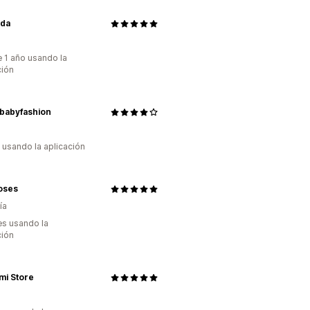
nda
 1 año usando la
ción
babyfashion
s usando la aplicación
oses
ía
s usando la
ción
mi Store