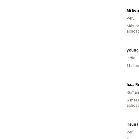
Mi tie
Perú
Más de
aplica
young
India
11 día
Issa R
Ruman
6 mese
aplica
Tsuna
Perú