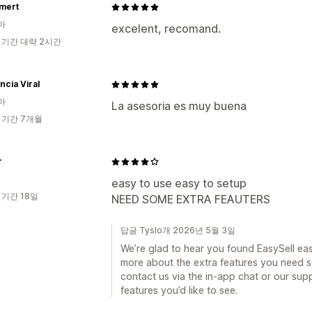
mert
아
excelent, recomand.
 기간 대략 2시간
cia Viral
아
La asesoria es muy buena
 기간 7개월
r
easy to use easy to setup
 기간 18일
NEED SOME EXTRA FEAUTERS
답글 Tyslo개 2026년 5월 3일
We’re glad to hear you found EasySell eas
more about the extra features you need s
contact us via the in‑app chat or our sup
features you’d like to see.