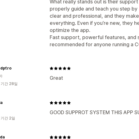
What really stands out is their suppor
properly guide and teach you step by s
clear and professional, and they make
everything. Even if you’re new, they h
optimize the app.
Fast support, powerful features, and
recommended for anyone running a C
edpf.ro
아
Great
 기간 28일
ia
GOOD SUPPROT SYSTEM THIS APP S
 기간 2일
nda