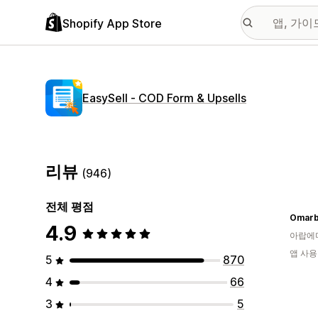
Shopify App Store
EasySell ‑ COD Form & Upsells
리뷰
(946)
전체 평점
Omarb
4.9
아랍에
앱 사용
5
870
4
66
3
5