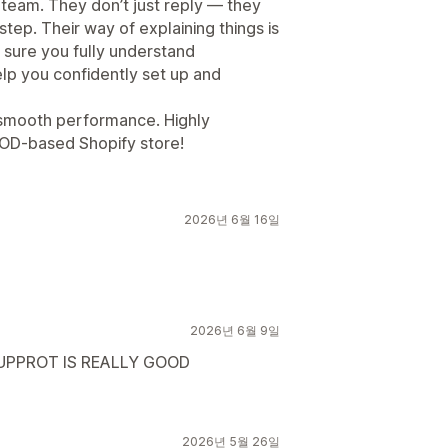
t team. They don’t just reply — they
tep. Their way of explaining things is
 sure you fully understand
elp you confidently set up and
 smooth performance. Highly
OD-based Shopify store!
2026년 6월 16일
2026년 6월 9일
UPPROT IS REALLY GOOD
2026년 5월 26일