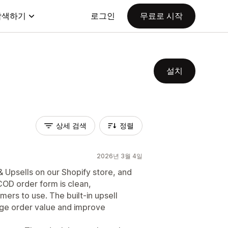
탐색하기
로그인
무료로 시작
설치
상세 검색
정렬
2026년 3월 4일
 Upsells on our Shopify store, and
COD order form is clean,
ers to use. The built-in upsell
age order value and improve