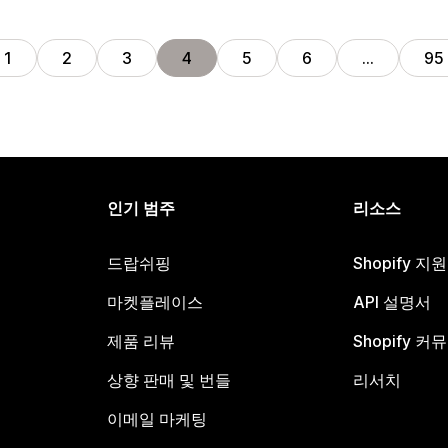
1
2
3
4
5
6
…
95
인기 범주
리소스
드랍쉬핑
Shopify 지
마켓플레이스
API 설명서
제품 리뷰
Shopify 커
상향 판매 및 번들
리서치
이메일 마케팅