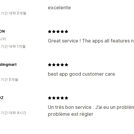
excelente
 기간 대략 2개월
ON
시아
Great service ! The apps all features
 기간 대략 1개월
stingmart
best app good customer care
 기간 5개월
DZ
Un très bon service . J’ai eu un problè
 기간 대략 4시간
problème est régler