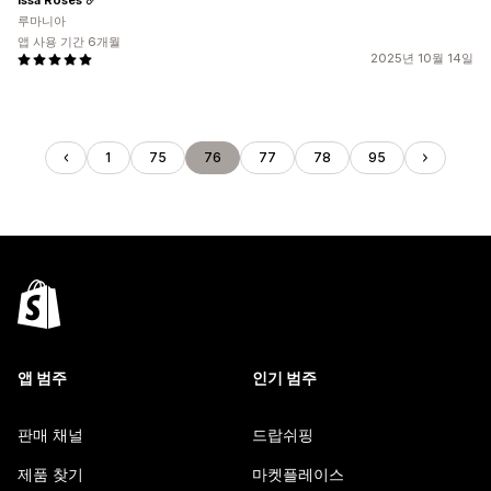
루마니아
앱 사용 기간 6개월
2025년 10월 14일
1
75
76
77
78
95
앱 범주
인기 범주
판매 채널
드랍쉬핑
제품 찾기
마켓플레이스