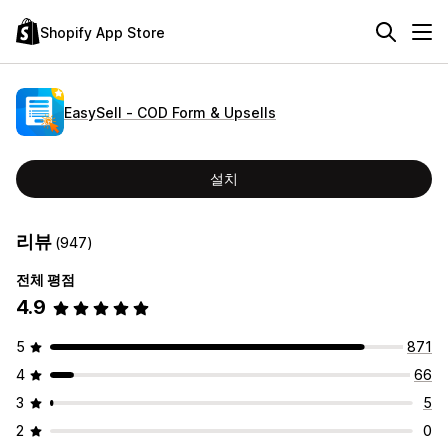
Shopify App Store
EasySell ‑ COD Form & Upsells
설치
리뷰
(947)
전체 평점
4.9
5
871
4
66
3
5
2
0