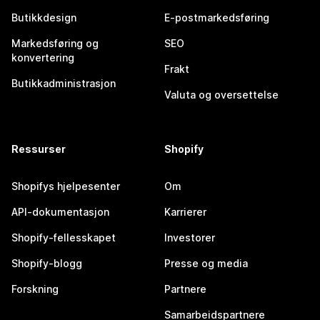
Butikkdesign
E-postmarkedsføring
Markedsføring og
SEO
konvertering
Frakt
Butikkadministrasjon
Valuta og oversettelse
Ressurser
Shopify
Shopifys hjelpesenter
Om
API-dokumentasjon
Karrierer
Shopify-fellesskapet
Investorer
Shopify-blogg
Presse og media
Forskning
Partnere
Samarbeidspartnere