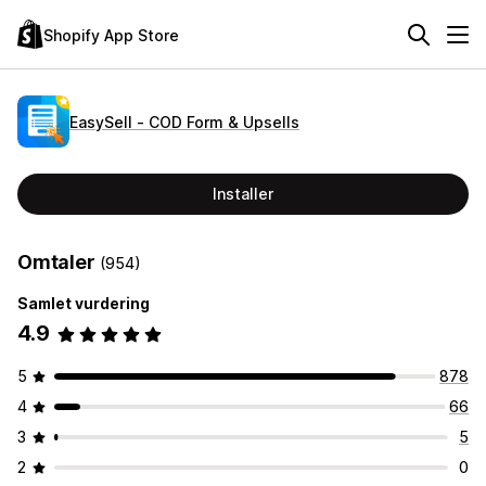
Shopify App Store
EasySell ‑ COD Form & Upsells
Installer
Omtaler
(954)
Samlet vurdering
4.9
5
878
4
66
3
5
2
0