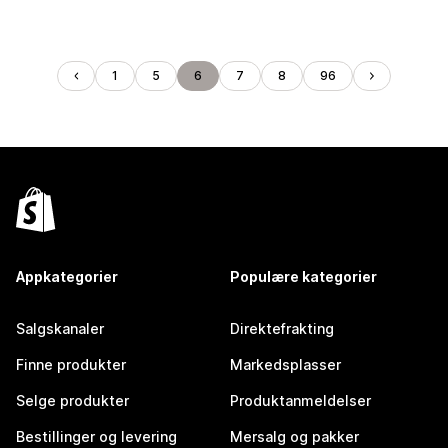
1
5
6
7
8
96
Appkategorier
Populære kategorier
Salgskanaler
Direktefrakting
Finne produkter
Markedsplasser
Selge produkter
Produktanmeldelser
Bestillinger og levering
Mersalg og pakker