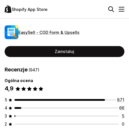
Shopify App Store
EasySell ‑ COD Form & Upsells
Zainstaluj
Recenzje
(947)
Ogólna ocena
4,9
5
871
4
66
3
5
2
0