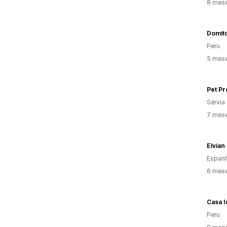
8 mes
Domit
Peru
5 mes
Pet Pr
Sérvia
7 mes
Elvian
Espan
6 mes
Casa 
Peru