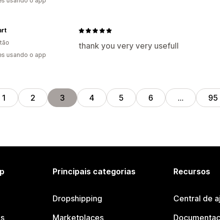
es usando o app
rt
tão
thank you very very usefull
es usando o app
1
2
3
4
5
6
…
95
p
Principais categorias
Recursos
Dropshipping
Central de a
os
Marketplaces
Documentaç