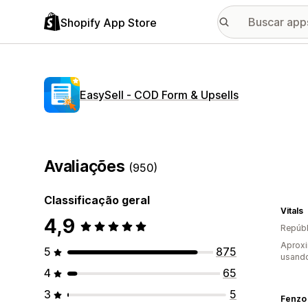
Shopify App Store
EasySell ‑ COD Form & Upsells
Avaliações
(950)
Classificação geral
Vitals
4,9
Repúbl
Aprox
5
875
usand
4
65
3
5
Fenzo