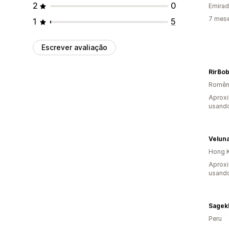
2
0
Emirad
7 mes
1
5
Escrever avaliação
RirBo
Romên
Aprox
usand
Velun
Hong K
Aprox
usand
Sagek
Peru