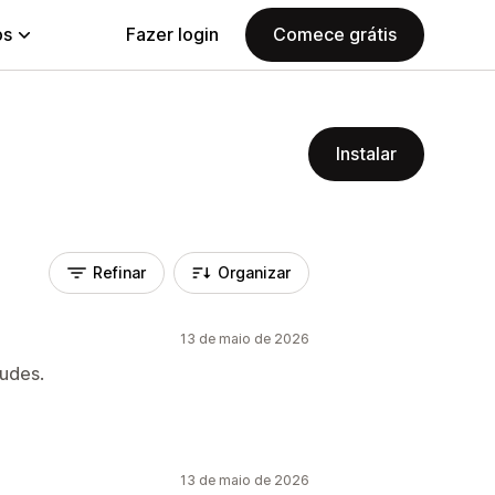
ps
Fazer login
Comece grátis
Instalar
Refinar
Organizar
13 de maio de 2026
tudes.
13 de maio de 2026