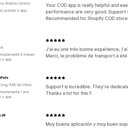
os Árabes Unidos
Your COD app is really helpful and eas
es usando o app
performance are very good. Support t
Recommended for Shopify COD store
b
ia
J'ai eu une très bonne expérience, j'a
imadamente 2 meses
Merci, le problème de transport a été 
o o app
aPets
ong, RAE da China
Support is incredible. They're dedicat
imadamente 1 ano
Thanks a lot for this !!
o o app
Lab
Muy buena aplicación y muy buen sopo