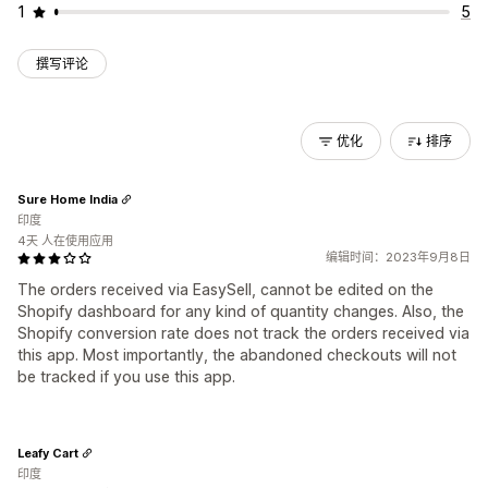
1
5
撰写评论
优化
排序
Sure Home India
印度
4天 人在使用应用
编辑时间：2023年9月8日
The orders received via EasySell, cannot be edited on the
Shopify dashboard for any kind of quantity changes. Also, the
Shopify conversion rate does not track the orders received via
this app. Most importantly, the abandoned checkouts will not
be tracked if you use this app.
Leafy Cart
印度