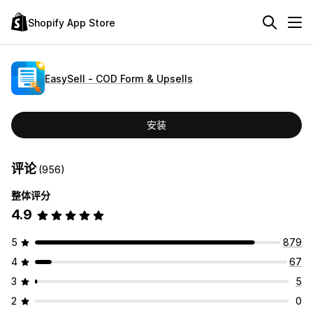
Shopify App Store
EasySell ‑ COD Form & Upsells
安装
评论
(956)
整体评分
4.9
5
879
4
67
3
5
2
0