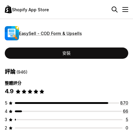
Shopify App Store
EasySell ‑ COD Form & Upsells
安裝
評論
(946)
整體評分
4.9
5
870
4
66
3
5
2
0