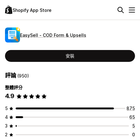
Shopify App Store
EasySell ‑ COD Form & Upsells
安裝
評論
(950)
整體評分
4.9
5
875
4
65
3
5
2
0