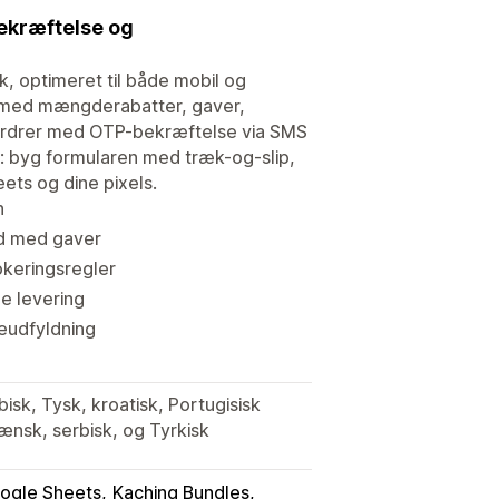
bekræftelse og
tik, optimeret til både mobil og
n med mængderabatter, gaver,
ordrer med OTP-bekræftelse via SMS
d: byg formularen med træk-og-slip,
ets og dine pixels.
n
ud med gaver
keringsregler
e levering
seudfyldning
bisk, Tysk, kroatisk, Portugisisk
mænsk, serbisk, og Tyrkisk
ogle Sheets
Kaching Bundles