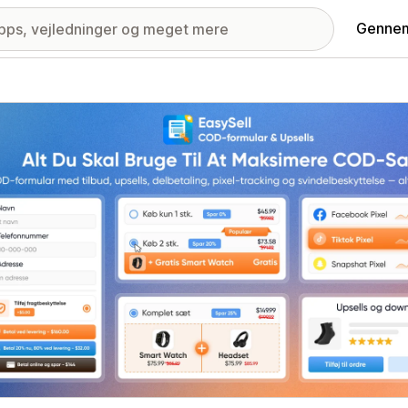
Gennem
ri med udvalgte billeder