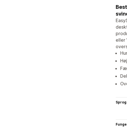
Best
svin
EasyS
deskt
prod
eller
overs
Hur
Hø
Fæ
Del
Ove
Sprog
Funge