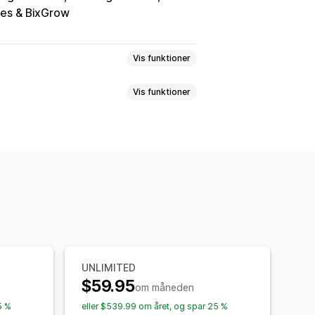
es & BixGrow
Vis funktioner
Vis funktioner
itamenter
Forebyggelse af svindel
ering
Telefonbekræftelse
taling
Mersalg på produktside
ed 1 klik
Fastgjort indkøbskurv
ilpasset CSS
Tilpasset HTML
Skrifttype og farve
e sprog
uts
Tilpassede beskeder
er
Leveringsmuligheder
eindpakning
Gratis levering
egrænsning
Mængderabatter
UNLIMITED
$59.95
om måneden
k
Mersalg med et klik
5 %
eller $539.99 om året, og spar 25 %