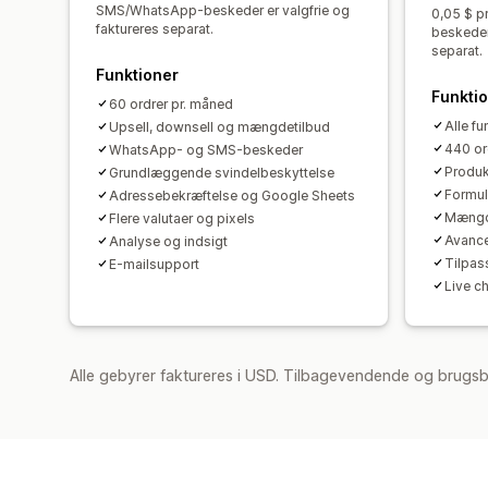
SMS/WhatsApp-beskeder er valgfrie og
0,05 $ p
faktureres separat.
beskeder 
separat.
Funktioner
Funkti
60 ordrer pr. måned
Alle f
Upsell, downsell og mængdetilbud
440 or
WhatsApp- og SMS-beskeder
Produk
Grundlæggende svindelbeskyttelse
Formul
Adressebekræftelse og Google Sheets
Mængde
Flere valutaer og pixels
Avance
Analyse og indsigt
Tilpas
E-mailsupport
Live c
Alle gebyrer faktureres i USD. Tilbagevendende og brugsb