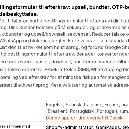
illingsformular til efterkrav: upsell, bundter, OTP-
delbeskyttelse.
ell tilføjer en hurtig bestillingsformular til efterkrav i din bu
op. Dine kunder bestiller på få sekunder. Øg ordreværdie
uktbundter og upsell/downsell-sekvenser. Reducer falske 
 WhatsApp og blokeringsregler. Flere valutaer som standar
æt den til et hvilket som helst sprog, og forbind Google She
tig bestillingsformular til efterkrav, der øger konverteringe
jere ordreværdi: upsell, downsell, bundter og mængdetilb
rre falske ordrer: OTP-bekræftelse (SMS/WhatsApp) og blo
betaling ved efterkrav for at mindske risikoen for manglend
rsæt til ethvert sprog, flere valutaer og automatisk adres
Engelsk, Spansk, Italiensk, Fransk, ara
(Brasilien), Portugisisk (Portugal), ru
Denne app er ikke oversat til Dansk
rer sammen med
Shopify-administrator
GemPages
Go