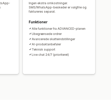
annelse af indkøbskurv
atsApp-
Ingen ekstra omkostninger.
 af tragt
s
SMS/WhatsApp-beskeder er valgfrie og
faktureres separat.
Funktioner
Alle funktioner fra ADVANCED-planen
Ubegrænsede ordrer
Avancerede skatteindstillinger
AI-produktanbefaler
Teknisk support
Live chat 24/7 (prioriteret)