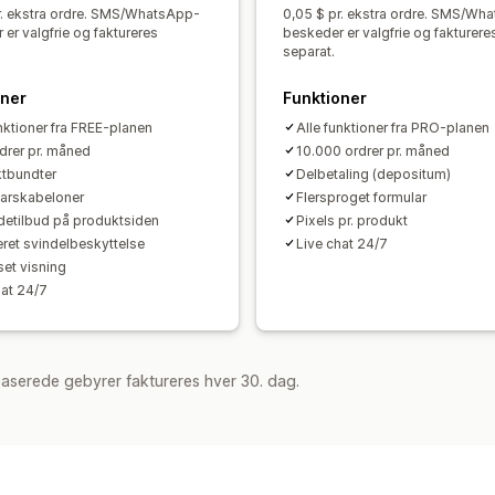
Mersalg efter køb
Pixelsporing
Gend
r. ekstra ordre. SMS/WhatsApp-
0,05 $ pr. ekstra ordre. SMS/Wh
Klikrater
Konverteringsrater
Ydeevne
er valgfrie og faktureres
beskeder er valgfrie og fakturere
separat.
oner
Funktioner
unktioner fra FREE-planen
Alle funktioner fra PRO-planen
drer pr. måned
10.000 ordrer pr. måned
tbundter
Delbetaling (depositum)
arskabeloner
Flersproget formular
tilbud på produktsiden
Pixels pr. produkt
ret svindelbeskyttelse
Live chat 24/7
set visning
hat 24/7
aserede gebyrer faktureres hver 30. dag.