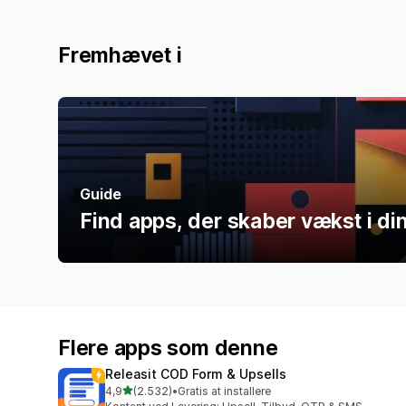
Fremhævet i
Guide
Find apps, der skaber vækst i di
Flere apps som denne
Releasit COD Form & Upsells
ud af 5 stjerner
4,9
(2.532)
•
Gratis at installere
2532 anmeldelser i alt