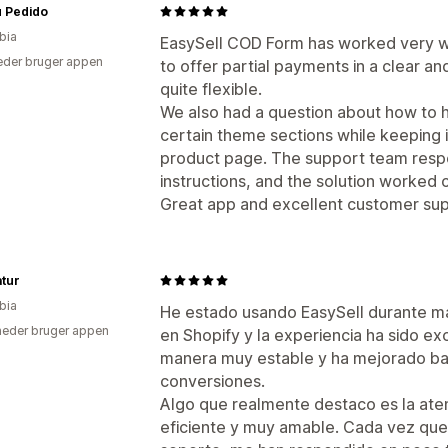
u Pedido
bia
EasySell COD Form has worked very wel
der bruger appen
to offer partial payments in a clear an
quite flexible.
We also had a question about how to h
certain theme sections while keeping it
product page. The support team respo
instructions, and the solution worked c
Great app and excellent customer sup
atur
bia
He estado usando EasySell durante má
eder bruger appen
en Shopify y la experiencia ha sido ex
manera muy estable y ha mejorado bas
conversiones.
Algo que realmente destaco es la atenc
eficiente y muy amable. Cada vez que