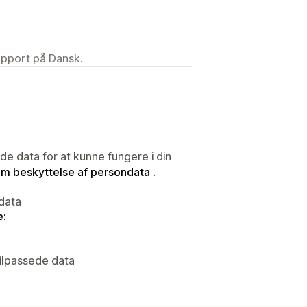
upport på Dansk.
e data for at kunne fungere i din
 om beskyttelse af persondata
.
data
e:
tilpassede data