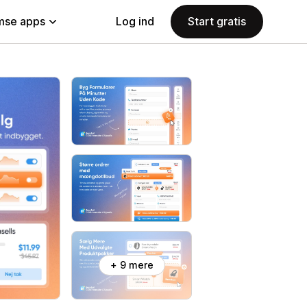
se apps
Log ind
Start gratis
+ 9 mere