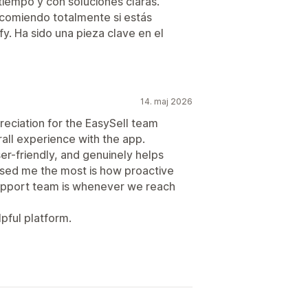
iempo y con soluciones claras.
ecomiendo totalmente si estás
y. Ha sido una pieza clave en el
14. maj 2026
reciation for the EasySell team
rall experience with the app.
ser-friendly, and genuinely helps
sed me the most is how proactive
upport team is whenever we reach
lpful platform.