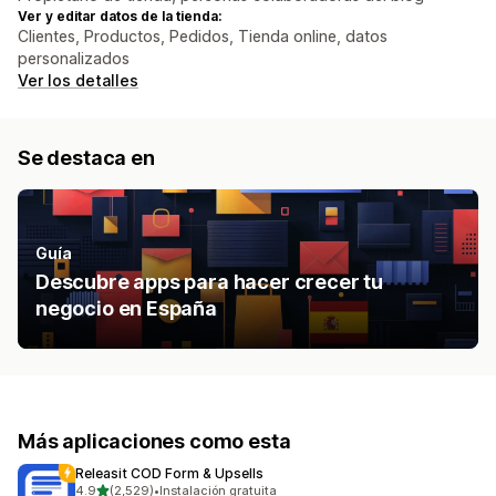
Ver y editar datos de la tienda:
Clientes, Productos, Pedidos, Tienda online, datos
personalizados
Ver los detalles
Se destaca en
Guía
Descubre apps para hacer crecer tu
negocio en España
Más aplicaciones como esta
Releasit COD Form & Upsells
de 5 estrellas
4.9
(2,529)
•
Instalación gratuita