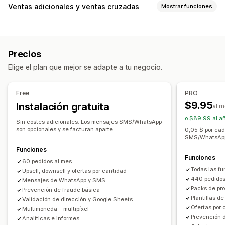
Gestión de COD
Ventas adicionales y ventas cruzadas
Mostrar funciones
Tarifas personalizadas
Incentivos prepagados
Personalización
Prevención de fraude
Contraseña de un solo uso (OTP)
Venta adicional en el carrito
Venta adicional en el pago
Bloqueo de IP
Confirmación por teléfono
Precios
Venta adicional en la página de producto
Confirmación por SMS
Exportación de pedidos
Elige el plan que mejor se adapte a tu negocio.
Venta adicional en la página de agradecimiento
Personalización de formulario
Complementos con un solo clic
Carrito fijo
Carrito lateral
Editor de arrastrar y soltar
Campos personalizados
Free
PRO
Ventanas emergentes
CSS personalizado
Fuente y color
Botones personalizados
$9.95
Instalación gratuita
al 
HTML personalizado
Editor de arrastrar y soltar
Diseños personalizados
Mensajes personalizados
o $89.99 al a
Múltiples monedas
Múltiples idiomas
Sin costes adicionales. Los mensajes SMS/WhatsApp
Ventanas emergentes
Formularios incrustados
son opcionales y se facturan aparte.
0,05 $ por cad
SMS/WhatsApp 
Ofertas y recomendaciones
Opciones de envío
Validación de direcciones
Funciones
Protección de los envíos
Regalos gratis
Múltiples idiomas
Funciones
60 pedidos al mes
Envoltura de regalo
Envío gratis
Todas las fu
Upsell, downsell y ofertas por cantidad
Conversión y ventas adicionales
Compras conjuntas frecuentes
Paquetes
440 pedidos
Mensajes de WhatsApp y SMS
Venta cruzada
Descuentos
Pedido con un clic
Packs de pr
Prevención de fraude básica
Descuentos por cantidad
Descuentos por volumen
Plantillas de
Ventas adicionales con un clic
Validación de dirección y Google Sheets
Procesamiento prioritario
Ofertas por 
Multimoneda – multipíxel
Ventas adicionales posventa
Seguimiento con píxel
Prevención 
Analíticas e informes
Informes y estadísticas