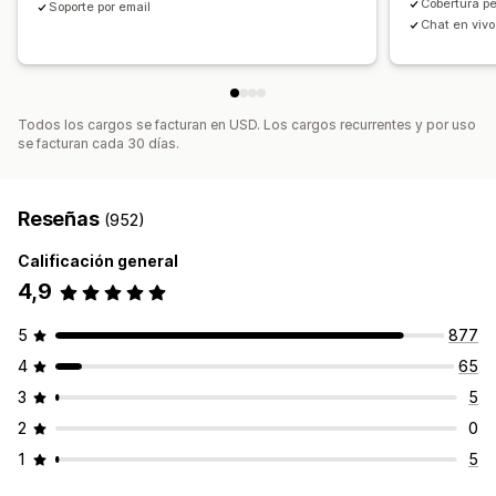
Recuperación de carritos
Cobertura p
Soporte por email
Tasas de clics
Tasas de conversión
Chat en vivo
Rendimiento del embudo
Todos los cargos se facturan en USD. Los cargos recurrentes y por uso
se facturan cada 30 días.
Reseñas
(952)
Calificación general
4,9
5
877
4
65
3
5
2
0
1
5