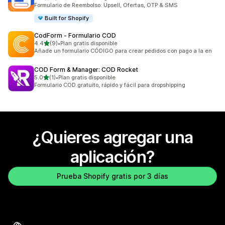
2529 reseñas en total
Formulario de Reembolso: Upsell, Ofertas, OTP & SMS
Built for Shopify
CodForm ‑ Formulario COD
de 5 estrellas
4.4
(9)
•
Plan gratis disponible
9 reseñas en total
Añade un formulario CÓDIGO para crear pedidos con pago a la en
COD Form & Manager: COD Rocket
de 5 estrellas
5.0
(1)
•
Plan gratis disponible
1 reseñas en total
Formulario COD gratuito, rápido y fácil para dropshipping
¿Quieres agregar una
aplicación?
Prueba Shopify gratis por 3 días