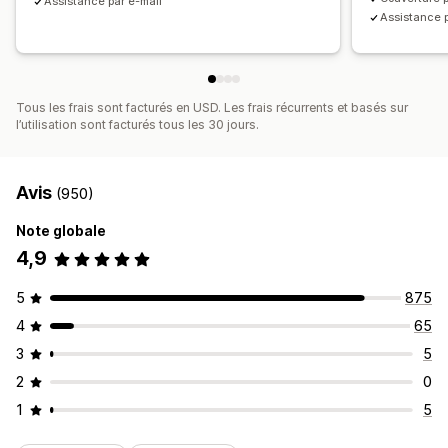
Assistance par e-mail
Taux de clics
Taux de conversion
Assistance p
Entonnoir des performances
Tous les frais sont facturés en USD. Les frais récurrents et basés sur
l’utilisation sont facturés tous les 30 jours.
Avis
(950)
Note globale
4,9
5
875
4
65
3
5
2
0
1
5