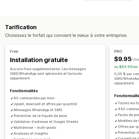
Frais personnalisés
Mesures incitatives prépayées
Personnalisation
Prévention de la fraude
Panier vente incitative
Paiement vente incitative
Mot de passe à usage unique (OTP)
Blocage d’adresses IP
Tarification
Page de produit vente incitative
Confirmation par téléphone
Confirmation par SMS
Choisissez le forfait qui convient le mieux à votre entreprise.
Pages de remerciement vente incitative
Exportation de commande
Compléments en un clic
Panier fixe
Panier coulissant
Personnalisation du formulaire
Free
PRO
Pop-ups
CSS personnalisées
HTML personnalisé
Éditeur avec fonction de glisser-déposer
$9.95
Installation gratuite
/ mo
Éditeur avec fonction de glisser-déposer
Champs personnalisés
Police et couleur
ou $89.99/an 
Devises multiples
Multilingue
Aucuns frais supplémentaires. Les messages
Boutons personnalisés
Mises en page personnalisées
SMS/WhatsApp sont optionnels et facturés
0,05 $ par co
séparément.
SMS/WhatsApp 
Offres et recommandations
Messages personnalisés
Pop-ups
Formulaires intégrés
séparément.
Protection de l’expédition
Cadeaux
Emballage cadeau
Options d’expédition
Validation de l’adresse
Multilingue
Fonctionnalités
Expédition gratuite
Fonctionnalit
60 commandes par mois
Conversion et vente incitative
Toutes les f
Produits fréquemment achetés ensemble
Lots
Upsell, downsell et offres par quantité
Vente croisée
Réductions
Commande en un clic
440 comman
Messages WhatsApp et SMS
Seuils de quantités
Réductions en fonction de la quantité
Packs de pro
Prévention de la fraude de base
Ventes incitatives en un clic
Traitement prioritaire
Modèles de 
Validation d'adresse et Google Sheets
Ventes incitatives pour l’expérience après-achat
Offres par q
Multidevise – multi-pixels
Analyses de données
Prévention 
Suivi de pixel
Récupération de panier
Analyses et insights
Couverture 