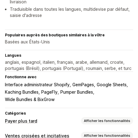
livraison
Traduisible dans toutes les langues, multidevise par défaut,
saisie d'adresse
Populaires auprès des boutiques similaires à la vôtre
Basées aux États-Unis
Langues
anglais, espagnol, italien, français, arabe, allemand, croate,
portugais (Brésil), portugais (Portugal), roumain, serbe, et turc
Fonctionne avec
Interface administrateur Shopify
GemPages
Google Sheets
Kaching Bundles
PageFly
Pumper Bundles
Wide Bundles & BixGrow
Catégories
Payer plus tard
Afficher les fonctionnalités
Gestion des paiements à la livraison
Ventes croisées et incitatives
Afficher les fonctionnalités