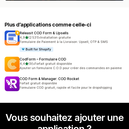
Plus d’applications comme celle-ci
Releasit COD Form & Upsells
étoile(s) sur 5
4,9
(2 531)
•
Installation gratuite
2531 avis au total
Formulaire de Paiement à la Livraison: Upsell, OTP & SMS
Built for Shopify
CodForm – Formulaire COD
étoile(s) sur 5
4,4
(9)
•
Forfait gratuit disponible
9 avis au total
Ajouter un formulaire C.O.D pour créer des commandes en paieme
COD Form & Manager: COD Rocket
Forfait gratuit disponible
Formulaire COD gratuit, rapide et facile pour le dropshipping
Vous souhaitez ajouter une
application ?