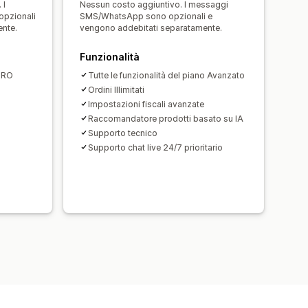
 I
Nessun costo aggiuntivo. I messaggi
pzionali
SMS/WhatsApp sono opzionali e
ente.
vengono addebitati separatamente.
ne
Prestazioni del funnel
Funzionalità
 PRO
Tutte le funzionalità del piano Avanzato
Ordini Illimitati
Impostazioni fiscali avanzate
Raccomandatore prodotti basato su IA
Supporto tecnico
Supporto chat live 24/7 prioritario