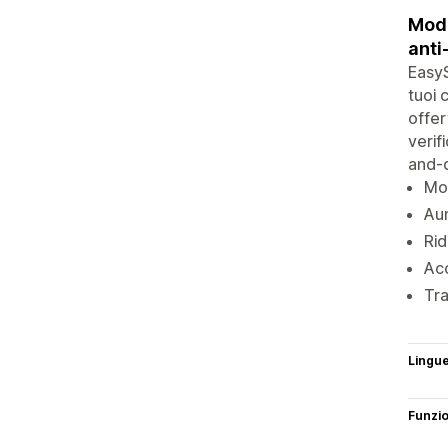
Modu
anti
EasyS
tuoi 
offer
verif
and-d
Mod
Aum
Rid
Acc
Tra
Lingu
Funzi