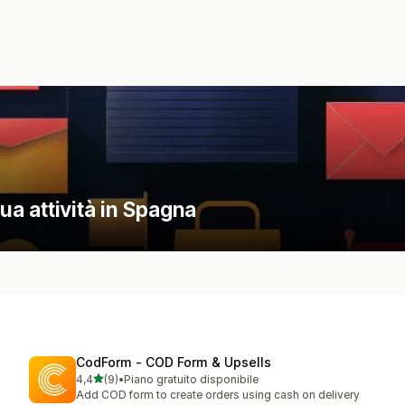
tua attività in Spagna
CodForm ‑ COD Form & Upsells
stelle su 5
4,4
(9)
•
Piano gratuito disponibile
9 recensioni totali
Add COD form to create orders using cash on delivery