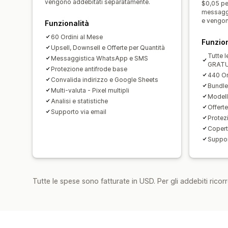
vengono addebitati separatamente.
$0,05 per
messagg
e vengon
Funzionalità
60 Ordini al Mese
Funzion
Upsell, Downsell e Offerte per Quantità
Tutte l
Messaggistica WhatsApp e SMS
GRAT
Protezione antifrode base
440 Or
Convalida indirizzo e Google Sheets
Bundle
Multi-valuta - Pixel multipli
Modell
Analisi e statistiche
Offert
Supporto via email
Protez
Copert
Suppor
Tutte le spese sono fatturate in USD. Per gli addebiti ricorre