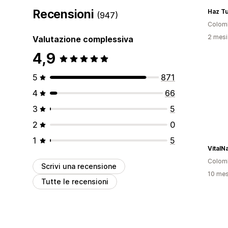
Recensioni
Haz T
(947)
Colom
2 mesi 
Valutazione complessiva
4,9
5
871
4
66
3
5
2
0
1
5
VitalN
Colom
Scrivi una recensione
10 mesi
Tutte le recensioni