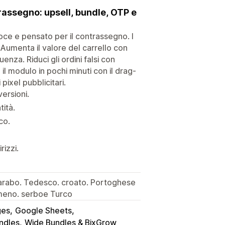
rassegno: upsell, bundle, OTP e
ce e pensato per il contrassegno. I
 Aumenta il valore del carrello con
nza. Riduci gli ordini falsi con
l modulo in pochi minuti con il drag-
pixel pubblicitari.
ersioni.
tità.
co.
rizzi.
. arabo. Tedesco. croato. Portoghese
umeno. serboe Turco
es
Google Sheets
ndles
Wide Bundles & BixGrow