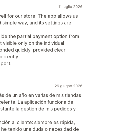
11 luglio 2026
l for our store. The app allows us
d simple way, and its settings are
ide the partial payment option from
 visible only on the individual
nded quickly, provided clear
orrectly.
port.
29 giugno 2026
s de un año en varias de mis tiendas
celente. La aplicación funciona de
tante la gestión de mis pedidos y
ión al cliente: siempre es rápida,
 he tenido una duda o necesidad de