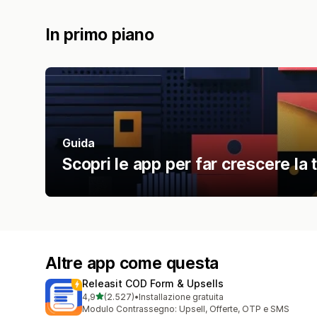
In primo piano
Guida
Scopri le app per far crescere la 
Altre app come questa
Releasit COD Form & Upsells
stelle su 5
4,9
(2.527)
•
Installazione gratuita
2527 recensioni totali
Modulo Contrassegno: Upsell, Offerte, OTP e SMS