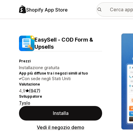
Shopify App Store
Galle
EasySell ‑ COD Form &
Upsells
Prezzi
Installazione gratuita
App più diffuse tra i negozi simili al tuo
Con sede negli Stati Uniti
Valutazione
4,9
(947)
Sviluppatore
Tyslo
Installa
Vedi il negozio demo