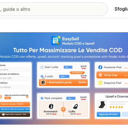
Sfogli
ria immagini in evidenza