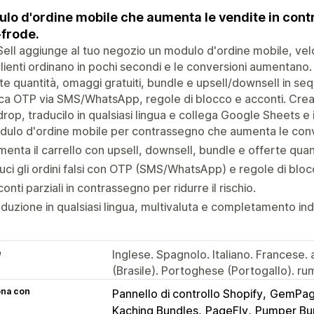
lo d'ordine mobile che aumenta le vendite in cont
-frode.
ell aggiunge al tuo negozio un modulo d'ordine mobile, velo
clienti ordinano in pochi secondi e le conversioni aumentano.
te quantità, omaggi gratuiti, bundle e upsell/downsell in seque
ica OTP via SMS/WhatsApp, regole di blocco e acconti. Crea i
rop, traducilo in qualsiasi lingua e collega Google Sheets e i 
ulo d'ordine mobile per contrassegno che aumenta le conv
enta il carrello con upsell, downsell, bundle e offerte quan
uci gli ordini falsi con OTP (SMS/WhatsApp) e regole di bloc
onti parziali in contrassegno per ridurre il rischio.
duzione in qualsiasi lingua, multivaluta e completamento indi
e
Inglese. Spagnolo. Italiano. Francese
(Brasile). Portoghese (Portogallo). r
ona con
Pannello di controllo Shopify
GemPag
Kaching Bundles
PageFly
Pumper Bu