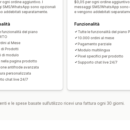
 ogni ordine aggiuntivo. I
$0,05 per ogni ordine aggiuntivo.
i SMS/WhatsApp sono opzionali
messaggi SMS/WhatsApp sono o
Analisi
o addebitati separatamente.
e vengono addebitati separatam
Percentuali di clic
Tassi di conversio
alità
Funzionalità
e funzionalità del piano
Tutte le funzionalità del piano
UITO
10.000 ordini al mese
dini al Mese
Pagamento parziale
 di Prodotti
Modulo multilingua
i di modulo
Pixel specifici per prodotto
e nella pagina prodotto
Supporto chat live 24/7
ione antifrode avanzata
ura personalizzata
to chat live 24/7
nti e le spese basate sull’utilizzo ricevi una fattura ogni 30 giorni.