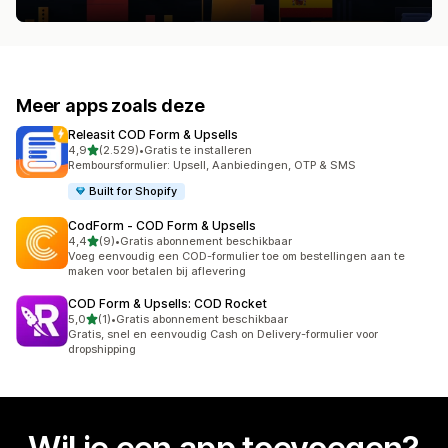
Meer apps zoals deze
Releasit COD Form & Upsells
van 5 sterren
4,9
(2.529)
•
Gratis te installeren
2529 recensies in totaal
Remboursformulier: Upsell, Aanbiedingen, OTP & SMS
Built for Shopify
CodForm ‑ COD Form & Upsells
van 5 sterren
4,4
(9)
•
Gratis abonnement beschikbaar
9 recensies in totaal
Voeg eenvoudig een COD-formulier toe om bestellingen aan te
maken voor betalen bij aflevering
COD Form & Upsells: COD Rocket
van 5 sterren
5,0
(1)
•
Gratis abonnement beschikbaar
1 recensies in totaal
Gratis, snel en eenvoudig Cash on Delivery-formulier voor
dropshipping