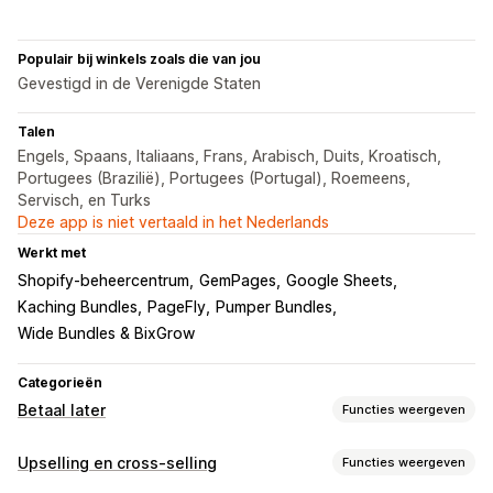
Populair bij winkels zoals die van jou
Gevestigd in de Verenigde Staten
Talen
Engels, Spaans, Italiaans, Frans, Arabisch, Duits, Kroatisch,
Portugees (Brazilië), Portugees (Portugal), Roemeens,
Servisch, en Turks
Deze app is niet vertaald in het Nederlands
Werkt met
Shopify-beheercentrum
GemPages
Google Sheets
Kaching Bundles
PageFly
Pumper Bundles
Wide Bundles & BixGrow
Categorieën
Betaal later
Functies weergeven
Beheer van rembours
Upselling en cross-selling
Functies weergeven
Aangepaste tarieven
Voorafbetaalde incentives