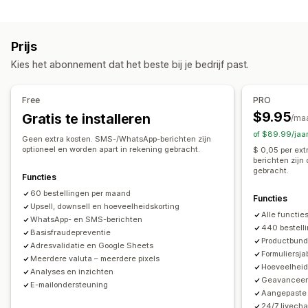
Aanpassing
Fraudepreventie
Eenmalig wachtwoord (OTP)
Upselling in winkelwagen
Upselling bij checkout
IP-blokkering
Telefonische bevestiging
Sms-bevestiging
Prijs
Upselling op de productpagina
Export van bestellingen
Kies het abonnement dat het beste bij je bedrijf past.
Upselling op de bedankpagina
Add-ons in één klik
Formulieraanpassing
Sticky winkelwagen
Winkelwagenoptie
Pop-ups
Drag-and-drop-editor
Aangepaste velden
Free
PRO
Aangepaste CSS
Aangepaste HTML
Lettertype en kleur
Aangepaste knoppen
$9.95
Gratis te installeren
/ma
Drag-and-drop-editor
Meerdere valuta
Meerdere talen
Aangepaste opmaak
Aangepaste berichten
Pop-ups
of $89.99/jaa
Geen extra kosten. SMS-/WhatsApp-berichten zijn
Aanbiedingen en aanbevelingen
Ingesloten formulieren
Verzendopties
Adresvalidatie
optioneel en worden apart in rekening gebracht.
$ 0,05 per ex
berichten zijn
Verzendbescherming
Gratis artikelen
Cadeauverpakking
Meerdere talen
gebracht.
Functies
Gratis verzending
Vaak samen gekocht
Bundles
Conversie en upselling
60 bestellingen per maand
Kwantumkortingen
Volumekortingen
Prioriteitsverwerking
Functies
Upsell, downsell en hoeveelheidskorting
Cross-selling
Kortingen
Bestelling in één klik
Alle functie
WhatsApp- en SMS-berichten
Analytics
Upselling in één klik
Upselling na de verkoop
440 bestell
Basisfraude­preventie
Productbund
Doorklikpercentages
Conversiepercentages
Pixel-tracking
Winkelwagenherstel
Adresvalidatie en Google Sheets
Formuliersja
Meerdere valuta – meerdere pixels
Funnelprestaties
Hoeveelheid
Analyses en inzichten
Geavanceer
E-mailondersteuning
Aangepaste
24/7 livech