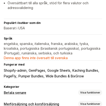
Översättbart till alla språk, stöd för flera valutor och
adressvalidering
Populärt i butiker som din
Baserat i USA
Språk
engelska, spanska, italienska, franska, arabiska, tyska,
kroatiska, portugisiska (brasiliansk portugisiska), portugisiska
(Portugal), rumänska, serbiska, och turkiska
Denna app finns inte översatt till svenska
Fungerar med
Shopify-admin
GemPages
Google Sheets
Kaching Bundles
PageFly
Pumper Bundles
Wide Bundles & BixGrow
Kategorier
Betala senare
Visa funktioner
Hantering av betalning vid leverans
Merförsäljning och korsförsäljning
Visa funktioner