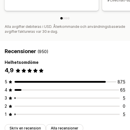
Livechatt-su
Alla avgifter debiteras i USD. Återkommande och användningsbaserade
avgifter faktureras var 30:e dag.
Recensioner
(950)
Helhetsomdöme
4,9
5
875
4
65
3
5
2
0
1
5
Skriv en recension
Alla recensioner