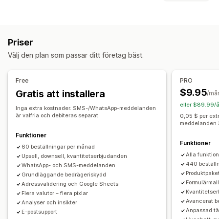
Anpassade avgifter
Förbetalda incitament
Anpassning
Förebyggande av bedrägerier
Engångslösenord (OTP)
Merförsäljning i varukorg
Merförsäljning i kassa
IP-blockering
Telefonbekräftelse
SMS-bekräftelse
Priser
Merförsäljning på produktsidan
Orderexport
Välj den plan som passar ditt företag bäst.
Merförsäljning på tacksidor
Tillägg på ett klick
Formuläranpassning
Fast varukorg
Varukorgspanel
Popup-fönster
Dra och släpp-redigerare
Anpassade fält
Free
PRO
Anpassad CSS
Anpassad HTML
Dra och släpp-redigerare
Teckensnitt och färger
Anpassade knappar
$9.95
Gratis att installera
/må
Flera valutor
Flera språk
Anpassade layouter
Anpassade meddelanden
eller $89.99/å
Inga extra kostnader. SMS-/WhatsApp-meddelanden
Erbjudanden och rekommendationer
Popup-fönster
Inbäddade formulär
Leveransalternativ
är valfria och debiteras separat.
0,05 $ per ex
meddelanden är
Leveransförsäkring
Gratis gåvor
Presentinslagning
Addressvalidering
Flera språk
Funktioner
Fri frakt
Sådant som ofta köps tillsammans
Paket
Funktioner
Konvertering och merförsäljning
60 beställningar per månad
Stegvisa mängdrabatter
Volymrabatter
Alla funktio
Upsell, downsell, kvantitetserbjudanden
Korsförsäljning
Rabatter
order med ett klick
Prioriterad hantering
440 beställ
WhatsApp- och SMS-meddelanden
Merförsäljning med ett klick
Produktpake
Grundläggande bedrägeriskydd
Analysverktyg
Formulärmal
Merförsäljning efter första köp
Pixelspårning
Adressvalidering och Google Sheets
Kvantitetse
Flera valutor – flera pixlar
Klickfrekvenser
Konverteringsgrad
Trattens prestanda
Återställning av varukorg
Avancerat b
Analyser och insikter
Anpassad t
E-postsupport