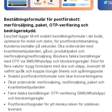
Beställningsformulär för postförskott:
merförsäljning, paket, OTP-verifiering och
bedrägeriskydd.
EasySell lägger till ett snabbt beställningsformulär i din butik,
optimerat för mobil och dator, för postförskottsbetalning.
Kunderna beställer på sekunder. Öka ordervärdet med
kvantitetserbjudanden, gåvor, produktpaket och
merförsäljning/nedförsäljning. Blockera falska beställningar
med OTP via SMS/WhatsApp och blockeringsregler. Stöd för
flera valutor: bygg formuläret med dra-och-släpp, översätt till
valfritt språk och koppla Google Sheets och spårningspixlar.
Snabbt postförskottsformulär som ökar konverteringarna
Ökat ordervärde: merförsäljning, nedförsäljning, paket och
kvantitetserbjudanden
Färre falska beställningar: OTP-verifiering (SMS/WhatsApp)
och blockeringsregler
Postförskottssignaler för att minska risken för utebliven
leverans