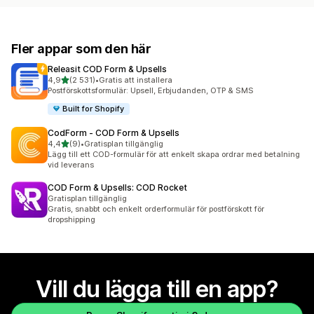
Fler appar som den här
Releasit COD Form & Upsells
av 5 stjärnor
4,9
(2 531)
•
Gratis att installera
2531 recensioner totalt
Postförskottsformulär: Upsell, Erbjudanden, OTP & SMS
Built for Shopify
CodForm ‑ COD Form & Upsells
av 5 stjärnor
4,4
(9)
•
Gratisplan tillgänglig
9 recensioner totalt
Lägg till ett COD-formulär för att enkelt skapa ordrar med betalning
vid leverans
COD Form & Upsells: COD Rocket
Gratisplan tillgänglig
Gratis, snabbt och enkelt orderformulär för postförskott för
dropshipping
Vill du lägga till en app?