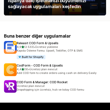
İspanya'daki işletmenizi büyütmenizi
sağlayacak uygulamaları keşfedin
Buna benzer diğer uygulamalar
Releasit COD Form & Upsells
5 yıldız üzerinden
4,9
(2.533)
•
Ücretsiz yükleme
toplam 2533 değerlendirme
Kapıda Ödeme Formu: Upsell, Teklifler, OTP & SMS
Built for Shopify
CodForm ‑ COD Form & Upsells
5 yıldız üzerinden
4,4
(9)
•
Ücretsiz plan mevcut
toplam 9 değerlendirme
Add COD form to create orders using cash on delivery Easily
COD Form & Manager: COD Rocket
Ücretsiz plan mevcut
Dropshipping için ücretsiz, hızlı ve kolay COD formu