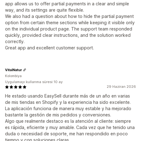
app allows us to offer partial payments in a clear and simple
way, and its settings are quite flexible.
We also had a question about how to hide the partial payment
option from certain theme sections while keeping it visible only
on the individual product page. The support team responded
quickly, provided clear instructions, and the solution worked
correctly.
Great app and excellent customer support.
VitalNatur
Kolombiya
Uygulamayı kullanma süresi:10 ay
29 Haziran 2026
He estado usando EasySell durante más de un año en varias
de mis tiendas en Shopify y la experiencia ha sido excelente.
La aplicación funciona de manera muy estable y ha mejorado
bastante la gestión de mis pedidos y conversiones.
Algo que realmente destaco es la atención al cliente: siempre
es rápida, eficiente y muy amable. Cada vez que he tenido una
duda o necesidad de soporte, me han respondido en poco
tiempo y con soluciones claras.