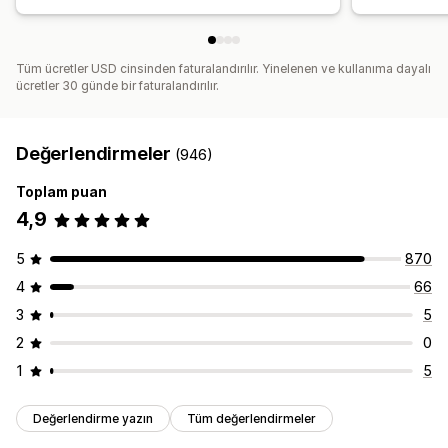
Tüm ücretler USD cinsinden faturalandırılır. Yinelenen ve kullanıma dayalı
ücretler 30 günde bir faturalandırılır.
Değerlendirmeler
(946)
Toplam puan
4,9
5
870
4
66
3
5
2
0
1
5
Değerlendirme yazın
Tüm değerlendirmeler