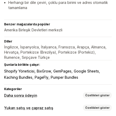
Herhangi bir dile çeviri, çoklu para birimi ve adres otomatik
tamamlama
Benzer mağazalarda popüler
Amerika Birleşik Devletleri merkezli
Diller
İngilizce, İspanyolca, İtalyanca, Fransızca, Arapça, Almanca,
Hırvatça, Portekizce (Brezilya), Portekizce (Portekiz),
Rumence, Sırpçave Türkçe
Şunlarla birlikte çalışır:
Shopify Yöneticisi
BixGrow
GemPages
Google Sheets
Kaching Bundles
PageFly
Pumper Bundles
Kategoriler
Daha sonra ödeyin
Özellikleri göster
Kapıda ödeme yönetimi
Yukarı satış ve çapraz satış
Özellikleri göster
Özel ücretler
Ön ödeme teşvikleri
Sahtekarlık önleme