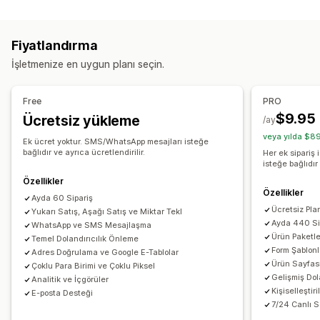
Özelleştirme
Tek seferlik parola (OTP)
IP engelleme
Telefon onayı
Sepetten yukarı satış
Ödeme sayfasından yukarı satış
SMS onayı
Siparişleri dışa aktarma
Fiyatlandırma
Ürün sayfasından yukarı satış
Form özelleştirme
İşletmenize en uygun planı seçin.
Teşekkür sayfasından yukarı satış
Tek tıklamalı eklentiler
Sürükle ve bırak düzenleyicisi
Özel alanlar
Sabit sepet
Sepet çekmecesi
Açılır pencereler
Özel CSS
Yazı tipi ve renk
Özel düğmeler
Özel düzenler
Free
PRO
Özel HTML
Sürükle ve bırak düzenleyicisi
Özel mesajlar
Açılır pencereler
Ekli formlar
$9.95
Ücretsiz yükleme
/ay
Çoklu para birimi
Çoklu dil
Kargo seçenekleri
Adres doğrulama
Çoklu dil
veya yılda $89
Ek ücret yoktur. SMS/WhatsApp mesajları isteğe
Teklifler ve öneriler
bağlıdır ve ayrıca ücretlendirilir.
Her ek sipariş
Dönüşüm ve yukarı satış
isteğe bağlıdır 
Kargo koruması
Ücretsiz hediyeler
Hediye paketi
Çapraz satış
İndirimler
Tek tıkla sipariş
Özellikler
Ücretsiz kargo
Genellikle birlikte satın alınan ürünler
Özellikler
Tek tıkla yukarı satışlar
Satın alım sonrası yukarı satışlar
Ayda 60 Sipariş
Paketler
Adet indirimleri
Hacim bazlı indirimler
Ücretsiz Pla
Yukarı Satış, Aşağı Satış ve Miktar Tekl
Piksel takibi
Sepet kurtarma
Öncelikli işleme
Ayda 440 Si
WhatsApp ve SMS Mesajlaşma
Ürün Paketle
Temel Dolandırıcılık Önleme
Analizler
Form Şablonl
Adres Doğrulama ve Google E-Tablolar
Ürün Sayfası
Çoklu Para Birimi ve Çoklu Piksel
Tıklama oranı
Dönüşüm oranları
Huni performansı
Gelişmiş Dol
Analitik ve İçgörüler
Kişiselleşti
E-posta Desteği
7/24 Canlı 