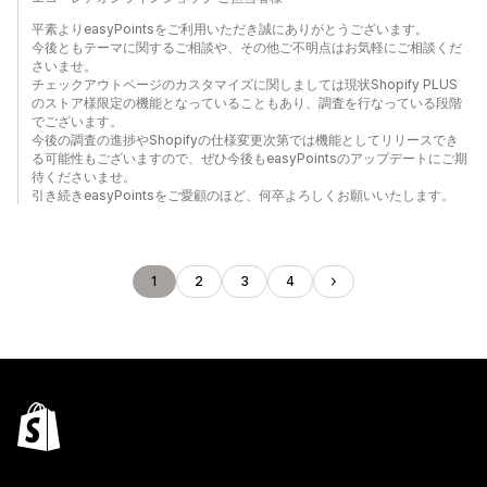
平素よりeasyPointsをご利用いただき誠にありがとうございます。
今後ともテーマに関するご相談や、その他ご不明点はお気軽にご相談くだ
さいませ。
チェックアウトページのカスタマイズに関しましては現状Shopify PLUS
のストア様限定の機能となっていることもあり、調査を行なっている段階
でございます。
今後の調査の進捗やShopifyの仕様変更次第では機能としてリリースでき
る可能性もございますので、ぜひ今後もeasyPointsのアップデートにご期
待くださいませ。
引き続きeasyPointsをご愛顧のほど、何卒よろしくお願いいたします。
1
2
3
4