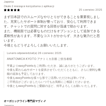
Japonia
Około 2 miesiące korzystania z aplikacji
25 czerwiec 2025
まず日本語でのスムーズなやりとりができることを重要視しまし
た。充実したサポート体制が整っており、安心して利用できま
す。チャットでの質問に対する回答が迅速で助かります。
また、機能面では必要なものだけをオプションとして追加できる
柔軟性があります。不要なコストがかからず、大きな魅力だと思
います。
今後ともどうぞよろしくお願いいたします。
Lunaris odpowiedział(a) 26 czerwiec 2025
ANATOMICA KYOTO アナトミカ京都 ご担当者様
平素よりeasyPointsをご利用いただき、誠にありがとうございます。
今後も変わらぬサポートを提供させていただくとともに、さらに便利な機
能の追加も予定しております。
今後もeasyPointsを様々な形でご活用いただければ幸いです。
ご不明点がございましたらいつでもお気軽にご相談くださいませ。
今後ともeasyPointsをご愛顧のほど、何卒よろしくお願いいたします。
オーガニックワイン専門店マヴィ
Japonia