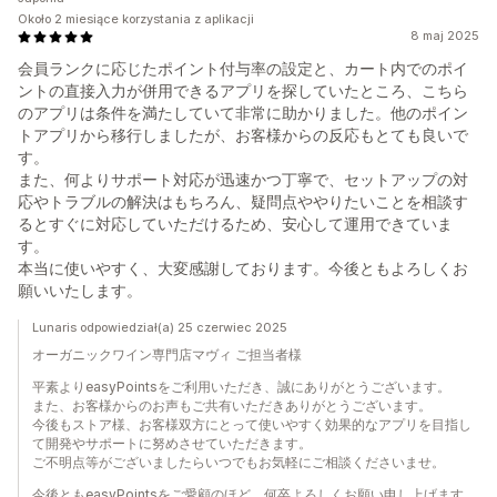
Około 2 miesiące korzystania z aplikacji
8 maj 2025
会員ランクに応じたポイント付与率の設定と、カート内でのポイ
ントの直接入力が併用できるアプリを探していたところ、こちら
のアプリは条件を満たしていて非常に助かりました。他のポイン
トアプリから移行しましたが、お客様からの反応もとても良いで
す。
また、何よりサポート対応が迅速かつ丁寧で、セットアップの対
応やトラブルの解決はもちろん、疑問点ややりたいことを相談す
るとすぐに対応していただけるため、安心して運用できていま
す。
本当に使いやすく、大変感謝しております。今後ともよろしくお
願いいたします。
Lunaris odpowiedział(a) 25 czerwiec 2025
オーガニックワイン専門店マヴィ ご担当者様
平素よりeasyPointsをご利用いただき、誠にありがとうございます。
また、お客様からのお声もご共有いただきありがとうございます。
今後もストア様、お客様双方にとって使いやすく効果的なアプリを目指し
て開発やサポートに努めさせていただきます。
ご不明点等がございましたらいつでもお気軽にご相談くださいませ。
今後ともeasyPointsをご愛顧のほど、何卒よろしくお願い申し上げます。