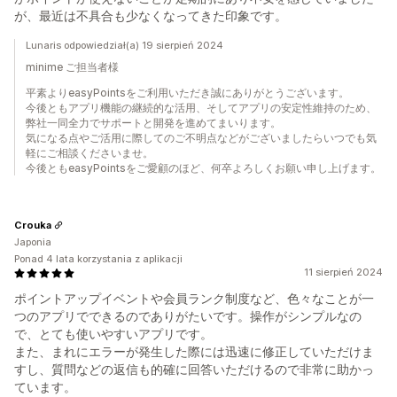
が、最近は不具合も少なくなってきた印象です。
Lunaris odpowiedział(a) 19 sierpień 2024
minime ご担当者様
平素よりeasyPointsをご利用いただき誠にありがとうございます。
今後ともアプリ機能の継続的な活用、そしてアプリの安定性維持のため、
弊社一同全力でサポートと開発を進めてまいります。
気になる点やご活用に際してのご不明点などがございましたらいつでも気
軽にご相談くださいませ。
今後ともeasyPointsをご愛顧のほど、何卒よろしくお願い申し上げます。
Crouka
Japonia
Ponad 4 lata korzystania z aplikacji
11 sierpień 2024
ポイントアップイベントや会員ランク制度など、色々なことが一
つのアプリでできるのでありがたいです。操作がシンプルなの
で、とても使いやすいアプリです。
また、まれにエラーが発生した際には迅速に修正していただけま
すし、質問などの返信も的確に回答いただけるので非常に助かっ
ています。