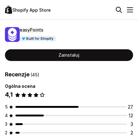
Shopify App Store
easyPoints
Built for Shopify
Zainstaluj
Recenzje
(45)
Ogólna ocena
4,1
5
27
4
12
3
3
2
2