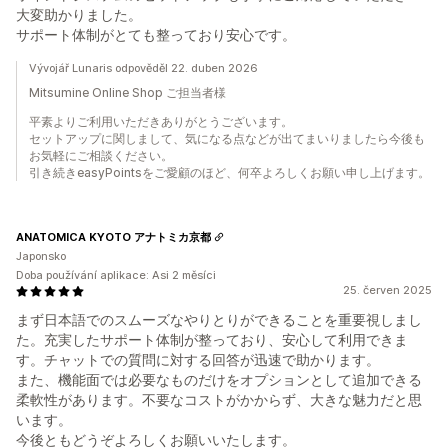
大変助かりました。
サポート体制がとても整っており安心です。
Vývojář Lunaris odpověděl 22. duben 2026
Mitsumine Online Shop ご担当者様
平素よりご利用いただきありがとうございます。
セットアップに関しまして、気になる点などが出てまいりましたら今後も
お気軽にご相談ください。
引き続きeasyPointsをご愛顧のほど、何卒よろしくお願い申し上げます。
ANATOMICA KYOTO アナトミカ京都
Japonsko
Doba používání aplikace: Asi 2 měsíci
25. červen 2025
まず日本語でのスムーズなやりとりができることを重要視しまし
た。充実したサポート体制が整っており、安心して利用できま
す。チャットでの質問に対する回答が迅速で助かります。
また、機能面では必要なものだけをオプションとして追加できる
柔軟性があります。不要なコストがかからず、大きな魅力だと思
います。
今後ともどうぞよろしくお願いいたします。