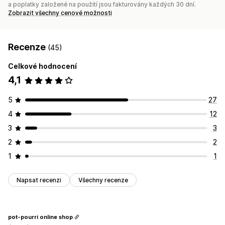
a poplatky založené na použití jsou fakturovány každých 30 dní.
Zobrazit všechny cenové možnosti
Recenze
(45)
Celkové hodnocení
4,1
5
27
4
12
3
3
2
2
1
1
Napsat recenzi
Všechny recenze
pot-pourri online shop