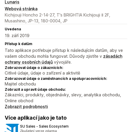
Lunaris
Webová stránka
Kichijouji Honcho 2-14-27, T's BRIGHTIA Kichijouji Ⅱ 2F,
Musashino, JP-13, 180-0004, JP
Uvedena
19. září 2019
Přístup k datům
Tato aplikace potřebuje přístup k následujícím datům, aby ve
vašem obchodu mohla fungovat. Důvody zjistíte v
zásadách
ochrany osobních údajů
vývojáře.
Zobrazovat údaje o zákaznících:
Citlivé údaje, údaje o zařízení a aktivitě
Zobrazovat údaje o zaměstnancích a spolupracovnících:
Majitel obchodu
Zobrazit a upravit údaje obchodu:
Zákazníci, produkty, objednávky, slevy, analytika obchodu,
Online obchod
Zobrazit podrobnosti
Více aplikací jako je tato
SU Sales ‑ Sales Ecosystem
Zkušební verze zdarma