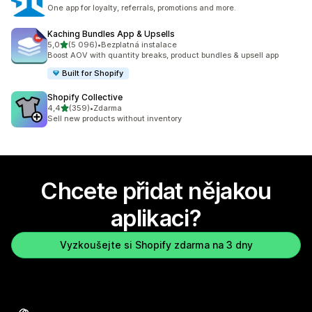
One app for loyalty, referrals, promotions and more.
Kaching Bundles App & Upsells
z 5 hvězd
5,0
(5 096)
•
Bezplatná instalace
Celkový počet recenzí: 5096
Boost AOV with quantity breaks, product bundles & upsell app
Built for Shopify
Shopify Collective
z 5 hvězd
4,4
(359)
•
Zdarma
Celkový počet recenzí: 359
Sell new products without inventory
Chcete přidat nějakou
aplikaci?
Vyzkoušejte si Shopify zdarma na 3 dny