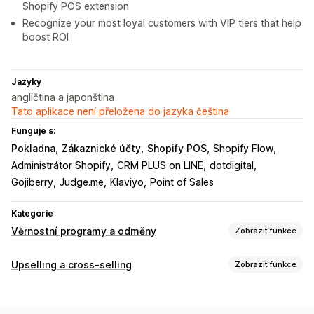
Shopify POS extension
Recognize your most loyal customers with VIP tiers that help
boost ROI
Jazyky
angličtina a japonština
Tato aplikace není přeložena do jazyka čeština
Funguje s:
Pokladna
Zákaznické účty
Shopify POS
Shopify Flow
Administrátor Shopify
CRM PLUS on LINE
dotdigital
Gojiberry
Judge.me
Klaviyo
Point of Sales
Kategorie
Věrnostní programy a odměny
Zobrazit funkce
Typy programů
Upselling a cross-selling
Zobrazit funkce
Programy odměn
Členství
Úrovně VIP
Referraly
Přizpůsobení
Předplatná
Vlastní programy