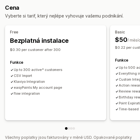
Upselling na stránce produktu
Automaticky otevíraná okna
Odměny, které můžete nabízet
Cena
Více jazyků
Body
Slevy
Kupóny
Odměny POS
Doprava zdarma
Vyberte si tarif, který nejlépe vyhovuje vašemu podnikání.
Členské výhody
Události
Vlastní odměny
Free
Basic
$50
Bezplatná instalace
/ měsí
$0.22 per cus
$0.30 per customer after 300
Funkce
Funkce
Up to 500 a
Up to 300 active* customers
Everything i
CSV Import
Custom Inte
Klaviyo Integration
Action reward
easyPoints My account page
Review rew
flow integration
Birthday re
Point Expirat
Time-based
Všechny poplatky jsou fakturovány v měně USD. Opakované poplatky