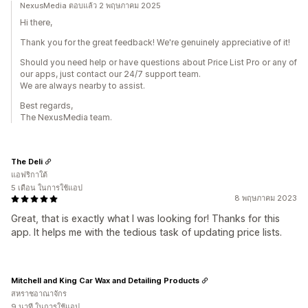
NexusMedia ตอบแล้ว 2 พฤษภาคม 2025
Hi there,
Thank you for the great feedback! We're genuinely appreciative of it!
Should you need help or have questions about Price List Pro or any of
our apps, just contact our 24/7 support team.
We are always nearby to assist.
Best regards,
The NexusMedia team.
The Deli
แอฟริกาใต้
5 เดือน ในการใช้แอป
8 พฤษภาคม 2023
Great, that is exactly what I was looking for! Thanks for this
app. It helps me with the tedious task of updating price lists.
Mitchell and King Car Wax and Detailing Products
สหราชอาณาจักร
9 นาที ในการใช้แอป