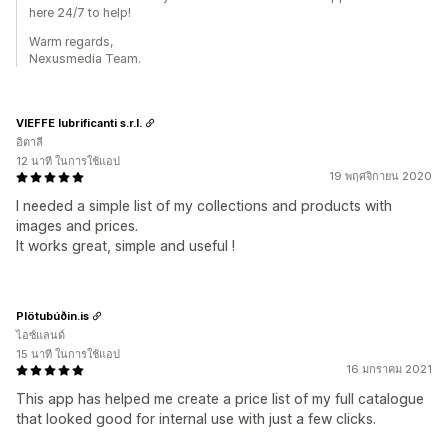
here 24/7 to help!
Warm regards,
Nexusmedia Team.
VIEFFE lubrificanti s.r.l.
อิตาลี
12 นาที ในการใช้แอป
19 พฤศจิกายน 2020
I needed a simple list of my collections and products with
images and prices.
It works great, simple and useful !
Plötubúðin.is
ไอซ์แลนด์
15 นาที ในการใช้แอป
16 มกราคม 2021
This app has helped me create a price list of my full catalogue
that looked good for internal use with just a few clicks.