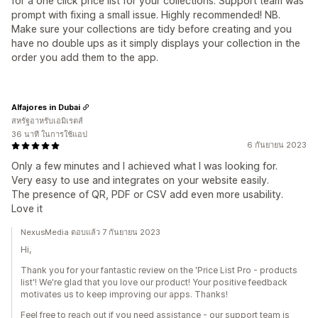
for a one click price list for your collections. Support team was
prompt with fixing a small issue. Highly recommended! NB.
Make sure your collections are tidy before creating and you
have no double ups as it simply displays your collection in the
order you add them to the app.
Alfajores in Dubai
สหรัฐอาหรับเอมิเรตส์
36 นาที ในการใช้แอป
6 กันยายน 2023
Only a few minutes and I achieved what I was looking for.
Very easy to use and integrates on your website easily.
The presence of QR, PDF or CSV add even more usability.
Love it
NexusMedia ตอบแล้ว 7 กันยายน 2023
Hi,
Thank you for your fantastic review on the 'Price List Pro - products
list'! We're glad that you love our product! Your positive feedback
motivates us to keep improving our apps. Thanks!
Feel free to reach out if you need assistance - our support team is