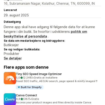
16, Subramaniam Nagar, Kolathur, Chennai, TN, 600099, IN
Lanceret
29. august 2025
Dataadgang
Denne app skal have adgang til følgende data for at kunne
fungere i din butik. Se hvorfor i udviklerens
politik om
beskyttelse af persondata
.
Se data om medarbejdere og bidragydere:
Butiksejer
Se og rediger butiksdata:
Produkter
Se detaljer
Flere apps som denne
Tiny SEO Speed Image Optimizer
ud af 5 stjerner
5,0
(2.248)
•
Gratis at installere
2248 anmeldelser i alt
Boost SEO traffic, AEO/AI search, page speed & minify images!↑
Built for Shopify
Canva Connect
ud af 5 stjerner
4,8
(387)
•
Gratis
387 anmeldelser i alt
Access your product images and files directly inside Canva