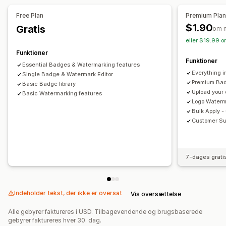
Free Plan
Premium Pla
$1.90
Gratis
om 
eller $19.99 o
Funktioner
Funktioner
Essential Badges & Watermarking features
Everything i
Single Badge & Watermark Editor
Premium Bad
Basic Badge library
Upload your
Basic Watermarking features
Logo Waterma
Bulk Apply -
Customer Su
7-dages grati
Indeholder tekst, der ikke er oversat
Vis oversættelse
Alle gebyrer faktureres i USD. Tilbagevendende og brugsbaserede
gebyrer faktureres hver 30. dag.