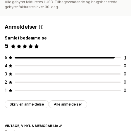
Alle gebyrer faktureres i USD. Tilbagevendende og brugsbaserede
gebyrer faktureres hver 30. dag.
Anmeldelser
(1)
Samlet bedømmelse
5
5
1
4
0
3
0
2
0
1
0
Skriv en anmeldelse
Alle anmeldelser
VINTAGE, VINYL & MEMORABILIA