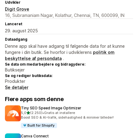
Udvikler
Digit Grove
16, Subramaniam Nagar, Kolathur, Chennai, TN, 600099, IN
Lanceret
29. august 2025
Dataadgang
Denne app skal have adgang til følgende data for at kunne
fungere i din butik. Se hvorfor i udviklerens
politik om
beskyttelse af persondata
.
Se data om medarbejdere og bidragydere:
Butiksejer
Se og rediger butiksdata:
Produkter
Se detaljer
Flere apps som denne
Tiny SEO Speed Image Optimizer
ud af 5 stjerner
5,0
(2.250)
•
Gratis at installere
2250 anmeldelser i alt
Boost SEO & AI-trafik, sidehastighed & minimer billeder!
Built for Shopify
Canva Connect