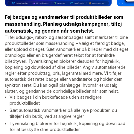
Føj badges og vandmærker til produktbilleder som
massehandling. Planlæg udsalgskampagner, tilføj
automatisk, og gendan når som helst.
Tilføj udsalgs-, rabat- og sæsonbadges samt mærkater til dine
produktbilleder som massehandling – vælg et færdigt badge,
eller upload dit eget. Sæt vandmærker på billeder med dit eget
brandlogo eller en brugerdefineret tekst for at forhindre
billedtyveri. Tyverisikringen blokerer desuden for højreklik,
kopiering og download af dine billeder. Angiv automatiserede
regler efter produkttag, pris, lagerantal med mere. Vi tilføjer
automatisk det rette badge eller vandmærke og holder dem
synkroniseret. Du kan også planlægge, hvornår et udsalg
slutter, og gendanne de oprindelige billeder når som helst.
Vis badges i din butiksfacade uden at redigere
produktbilledet
Sæt automatisk vandmærker på alle nye produkter, du
tilføjer i din butik, ved at angive regler
Tyverisikring blokerer for højreklik, kopiering og download
for at beskytte dine produktbilleder