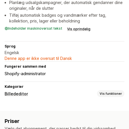
Planlæg udsalgskampagner, der automatisk gendanner dine
originaler, når de slutter
Tilføj automatisk badges og vandmærker efter tag,
kollektion, pris, lager eller beholdning
Indeholder maskinoversat tekst
Vis oprindelig
Sprog
Engelsk
Denne app er ikke oversat til Dansk
Fungerer sammen med
Shopify-administrator
Kategorier
Billededitor
Vis funktioner
Optimering af billeder
Tilpassede baggrunde
Vandmærker
Priser
Vælg det abonnement, der passer bedst til din virksomhed.