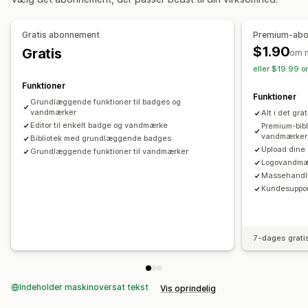
Gratis abonnement
Premium-ab
$1.90
Gratis
om 
eller $19.99 o
Funktioner
Funktioner
Grundlæggende funktioner til badges og
vandmærker
Alt i det gr
Editor til enkelt badge og vandmærke
Premium-bibl
vandmærker
Bibliotek med grundlæggende badges
Upload dine
Grundlæggende funktioner til vandmærker
Logovandmæ
Massehandlin
Kundesuppo
7-dages grati
Indeholder maskinoversat tekst
Vis oprindelig