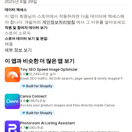
2025년 8월 29일
데이터 액세스
이 앱이 회원님의 스토어에서 작동하려면 다음 데이터에 액세스해
야 합니다. 개발자의
개인정보처리방침
에서 그 이유를 알아보세요.
직원 및 참여자 데이터 보기:
스토어 소유자
스토어 데이터 보기 및 편집:
제품
세부 정보 보기
이 앱과 비슷한 더 많은 앱 보기
Tiny SEO Speed Image Optimizer
별 5개 중
5.0
(2,245)
•
무료 설치
총 리뷰 2245개
Boost SEO traffic, AEO/AI search, page speed & minify images!↑
Built for Shopify
Canva Connect
별 5개 중
4.8
(387)
•
무료
총 리뷰 387개
Access your product images and files directly inside Canva
Built for Shopify
Photoroom AI Listing Assistant
별 5개 중
4.7
(26)
•
무료
총 리뷰 26개