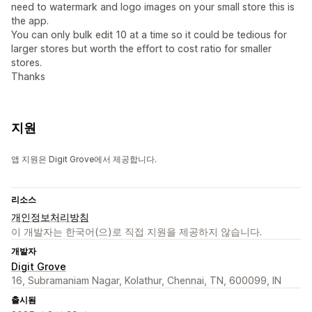
need to watermark and logo images on your small store this is
the app.
You can only bulk edit 10 at a time so it could be tedious for
larger stores but worth the effort to cost ratio for smaller
stores.
Thanks
지원
앱 지원은 Digit Grove에서 제공합니다.
리소스
개인정보처리방침
이 개발자는 한국어(으)로 직접 지원을 제공하지 않습니다.
개발자
Digit Grove
16, Subramaniam Nagar, Kolathur, Chennai, TN, 600099, IN
출시됨