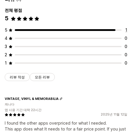
전체 평점
5
5
1
4
0
3
0
2
0
1
0
리뷰 작성
모든 리뷰
VINTAGE, VINYL & MEMORABILIA
캐나다
앱 사용 기간 대략 22시간
2025년 11월 12일
I found the other apps overpriced for what I needed.
This app does what It needs to for a fair price point. If you just