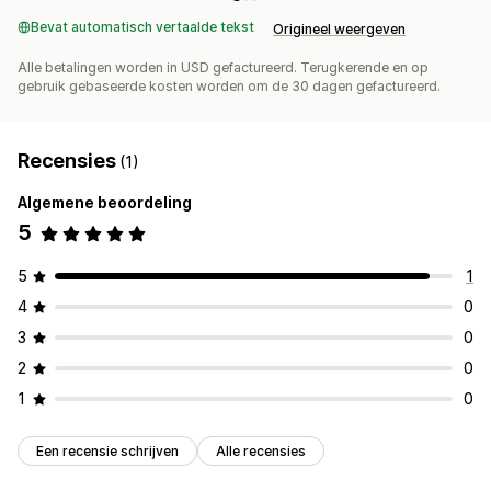
Bevat automatisch vertaalde tekst
Origineel weergeven
Alle betalingen worden in USD gefactureerd. Terugkerende en op
gebruik gebaseerde kosten worden om de 30 dagen gefactureerd.
Recensies
(1)
Algemene beoordeling
5
5
1
4
0
3
0
2
0
1
0
Een recensie schrijven
Alle recensies