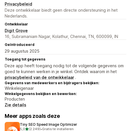
Privacybeleid
Deze ontwikkelaar biedt geen directe ondersteuning in het
Nederlands.
Ontwikkelaar
Digit Grove
16, Subramaniam Nagar, Kolathur, Chennai, TN, 600099, IN
Geïntroduceerd
29 augustus 2025
Toegang tot gegevens
Deze app heeft toegang nodig tot de volgende gegevens om
goed te kunnen werken in je winkel. Ontdek waarom in het
privacybeleid van de ontwikkelaar
.
Gegevens van medewerkers en bijdragers bekijken:
Winkeleigenaar
Winkelgegevens bekijken en bewerken:
Producten
Zie details
Meer apps zoals deze
Tiny SEO Speed Image Optimizer
van 5 sterren
5,0
(2.249)
•
Gratis te installeren
2249 recensies in totaal