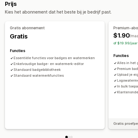
Prijs
Kies het abonnement dat het beste bij je bedrijf past.
Gratis abonnement
Premium-ab
$1.90
Gratis
/ma
of $19.99/jaa
Functies
Functies
Essentiële functies voor badges en watermerken
Alles in het
Enkelvoudige badge- en watermerk-editor
Premium bad
Standaard badgebibliotheek
Upload je e
Standaard watermerkfuncties
Logowaterme
In bulk toep
Klantenonde
Gratis proefp