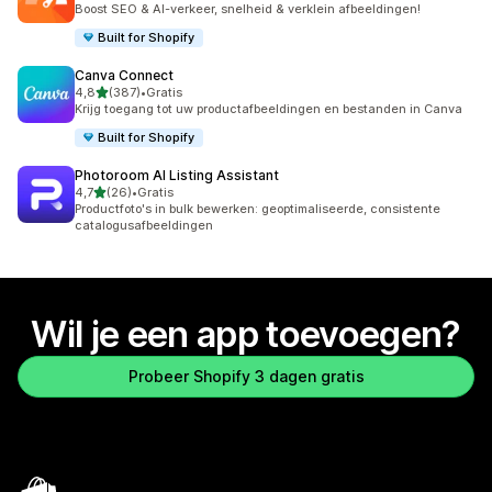
Boost SEO & AI-verkeer, snelheid & verklein afbeeldingen!
Built for Shopify
Canva Connect
van 5 sterren
4,8
(387)
•
Gratis
387 recensies in totaal
Krijg toegang tot uw productafbeeldingen en bestanden in Canva
Built for Shopify
Photoroom AI Listing Assistant
van 5 sterren
4,7
(26)
•
Gratis
26 recensies in totaal
Productfoto's in bulk bewerken: geoptimaliseerde, consistente
catalogusafbeeldingen
Wil je een app toevoegen?
Probeer Shopify 3 dagen gratis