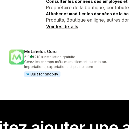
Consulter les données des employés et 
Propriétaire de la boutique, contribut
Afficher et modifier les données de la bo
Produits, Boutique en ligne, autres d
Voir les détails
Metafields Guru
étoile(s) sur 5
5,0
(218)
•
Installation gratuite
218 avis au total
Gérez les champs méta manuellement ou en bloc.
Importations, exportations et plus encore
Built for Shopify
tez ajouter une a