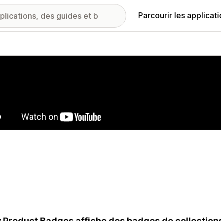
Parcourir les applicat
ie d’images vedette
 Product Badges affiche des badges de collections