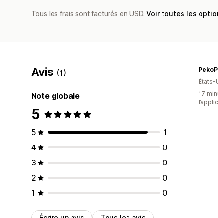
Tous les frais sont facturés en USD.
Voir toutes les optio
Avis
PekoP
(1)
États-
17 minu
Note globale
l’appli
5
5
1
4
0
3
0
2
0
1
0
Écrire un avis
Tous les avis