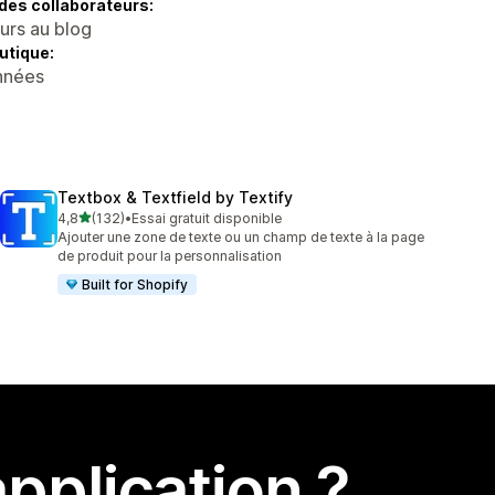
des collaborateurs:
eurs au blog
utique:
onnées
Textbox & Textfield by Textify
étoile(s) sur 5
4,8
(132)
•
Essai gratuit disponible
132 avis au total
Ajouter une zone de texte ou un champ de texte à la page
de produit pour la personnalisation
Built for Shopify
pplication ?