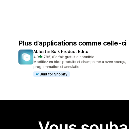
Plus d’applications comme celle-ci
Ablestar Bulk Product Editor
étoile(s) sur 5
4,9
(785)
•
Forfait gratuit disponible
785 avis au total
Modifiez en bloc produits et champs méta avec aperçu,
programmation et annulation
Built for Shopify
Vous souhai