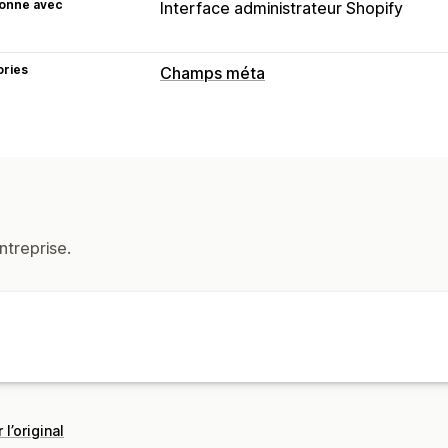
ionne avec
Interface administrateur Shopify
ories
Champs méta
Types de champs méta
Collections
Produits
Outils de gestion
Éditeur de champs méta
ntreprise.
 l’original