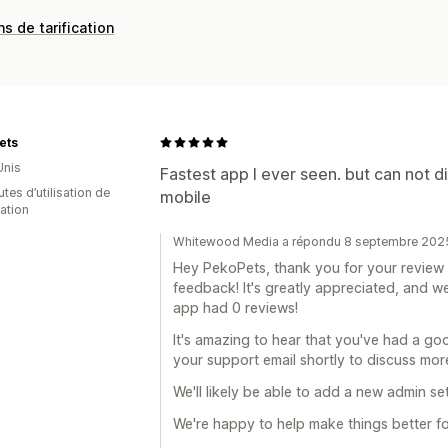
ns de tarification
ets
Unis
Fastest app I ever seen. but can not 
tes d’utilisation de
mobile
cation
Whitewood Media a répondu 8 septembre 202
Hey PekoPets, thank you for your review a
feedback! It's greatly appreciated, and we
app had 0 reviews!
It's amazing to hear that you've had a good
your support email shortly to discuss mor
We'll likely be able to add a new admin set
We're happy to help make things better fo