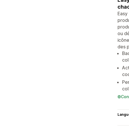
chac
Easy 
produ
produ
ou dé
icôn
des p
Bad
col
Act
cod
Per
col
Con
Langu