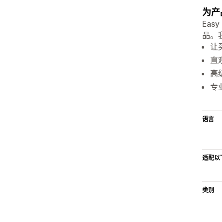
为产
Eas
品。
让
直
高
专
语言
适配以
类别