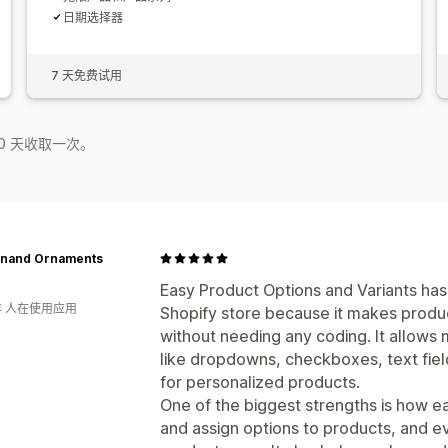
日期选择器
7 天免费试用
0 天收取一次。
anand Ornaments
Easy Product Options and Variants has
年 人在使用应用
Shopify store because it makes produc
without needing any coding. It allows 
like dropdowns, checkboxes, text fiel
for personalized products.
One of the biggest strengths is how easy
and assign options to products, and e