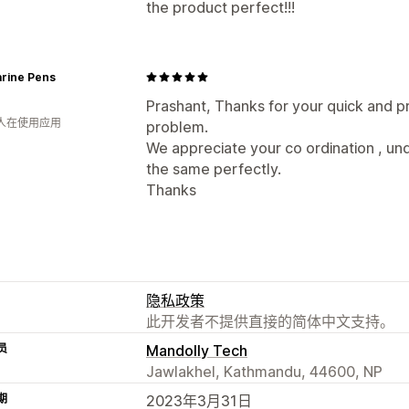
the product perfect!!!
rine Pens
Prashant, Thanks for your quick and p
 人在使用应用
problem.
We appreciate your co ordination , und
the same perfectly.
Thanks
隐私政策
此开发者不提供直接的简体中文支持。
员
Mandolly Tech
Jawlakhel, Kathmandu, 44600, NP
期
2023年3月31日