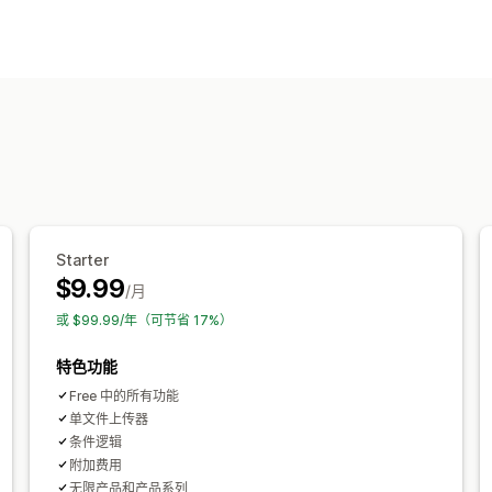
PNG
JPEG
PSD
PDF
Excel
图片
Starter
$9.99
/月
或 $99.99/年（可节省 17%）
特色功能
Free 中的所有功能
单文件上传器
条件逻辑
附加费用
无限产品和产品系列