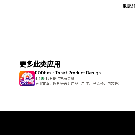
数据访
更多此类应用
PODbazi: Tshirt Product Design
星（满分 5 星）
4.4
(17)
•
提供免费套餐
总共 17 条评论
使用文本、图片等设计产品（T 恤、马克杯、包袋等）