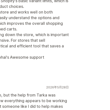
hopify’s basic variant limits, which is
duct choices.
store and works well on both
sily understand the options and
ich improves the overall shopping
ed carts.
wing down the store, which is important
ive. For stores that sell
tical and efficient tool that saves a
i bhai's Awesome support
2026年5月28日
up, but the help from Tarka was
 now everything appears to be working
et someone like I did to help makes