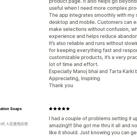
product page. It also helps go beyond S
useful when I need more complex pro
The app integrates smoothly with my 
desktop and mobile. Customers can ea
make selections without confusion, wh
experience and helps reduce abandon
It’s also reliable and runs without slo
for keeping everything fast and respons
customizable products, it’s a very prac
lot of time and effort.
Especially Manoj bhai and Tarta Kark
Appreciating, Inspiring
Thank you
ation Soaps
I had a couple of problems setting it 
小时 人在使用应用
amazing!!! She got me thru it all and
like it should. Just knowing you can g